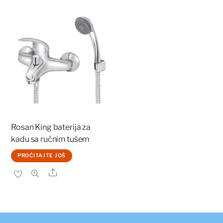
7.000 рсд.
Rosan King baterija za
kadu sa ručnim tušem
PROČITAJTE JOŠ
Share