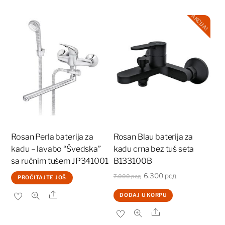
AKCIJA!
Rosan Perla baterija za
Rosan Blau baterija za
kadu – lavabo “Švedska”
kadu crna bez tuš seta
sa ručnim tušem JP341001
B133100B
Originalna
Trenutna
6.300
рсд
7.000
рсд
PROČITAJTE JOŠ
cena
cena
Share
DODAJ U KORPU
je
je:
Share
bila:
6.300 рсд.