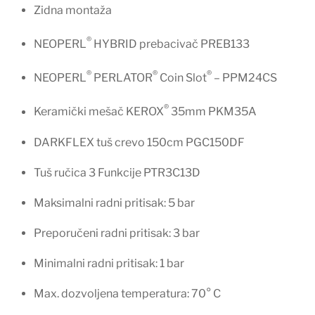
Zidna montaža
®
NEOPERL
HYBRID prebacivač PREB133
®
®
®
NEOPERL
PERLATOR
Coin Slot
– PPM24CS
®
Keramički mešač KEROX
35mm PKM35A
DARKFLEX tuš crevo 150cm PGC150DF
Tuš ručica 3 Funkcije PTR3C13D
Maksimalni radni pritisak: 5 bar
Preporučeni radni pritisak: 3 bar
Minimalni radni pritisak: 1 bar
Max. dozvoljena temperatura: 70° C