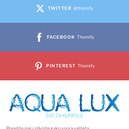
TWITTER
@themify
FACEBOOK
Themify
PINTEREST
Themify
Posetite nas i otkrijte kako spoj kvaliteta,