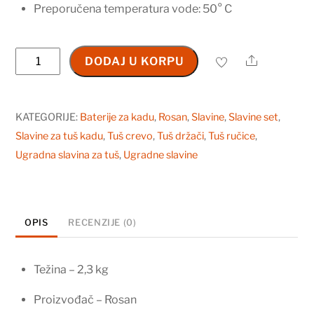
Preporučena temperatura vode: 50° C
Rosan
Share
DODAJ U KORPU
S2
Black
baterija
KATEGORIJE:
Baterije za kadu
,
Rosan
,
Slavine
,
Slavine set
,
za
Slavine za tuš kadu
,
Tuš crevo
,
Tuš držači
,
Tuš ručice
,
kadu
Ugradna slavina za tuš
,
Ugradne slavine
233101B
količina
OPIS
RECENZIJE (0)
Težina – 2,3 kg
Proizvođač – Rosan