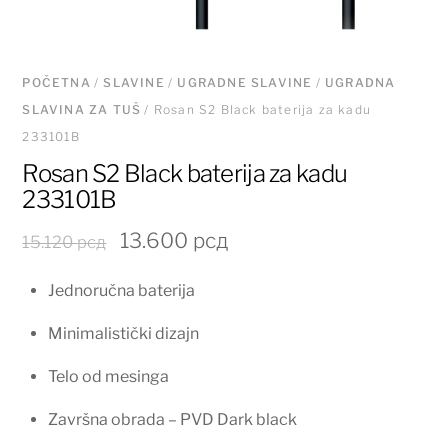
POČETNA
/
SLAVINE
/
UGRADNE SLAVINE
/
UGRADNA
SLAVINA ZA TUŠ
/ Rosan S2 Black baterija za kadu
233101B
Rosan S2 Black baterija za kadu
233101B
Originalna
Trenutna
13.600
рсд
15.120
рсд
cena
cena
Jednoručna baterija
je
je:
bila:
13.600 рсд.
Minimalistički dizajn
15.120 рсд.
Telo od mesinga
Završna obrada – PVD Dark black