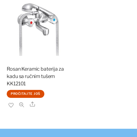
Rosan Keramic baterija za
kadu sa ručnim tušem
KK12101
PROČITAJTE JOŠ
Share