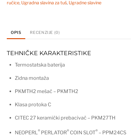
tušem
ručice
,
Ugradna slavina za tuš
,
Ugradne slavine
2T33101B
količina
OPIS
RECENZIJE (0)
TEHNIČKE KARAKTERISTIKE
Termostatska baterija
Zidna montaža
PKMTH2 mešač – PKMTH2
Klasa protoka C
CITEC 27 keramički prebacivač – PKM27TH
®
®
®
NEOPERL
PERLATOR
COIN SLOT
– PPM24CS