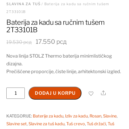
SLAVINA ZA TUŠ
/ Baterija za kadu sa ručnim tušem
2T33101B
Baterija za kadu sa ručnim tušem
2T33101B
Originalna
Trenutna
17.550
рсд
19.530
рсд
cena
cena
Nova linija STOLZ Thermo baterija minimlističkog
je
je:
dizajna.
bila:
17.550 рсд.
Prečišćene proporcije, čiste linije, arhitektonski izgled.
19.530 рсд.
Baterija
Share
DODAJ U KORPU
za
kadu
sa
KATEGORIJE:
Baterije za kadu
,
Izliv za kadu
,
Rosan
,
Slavine
,
ručnim
Slavine set
,
Slavine za tuš kadu
,
Tuš crevo
,
Tuš držači
,
Tuš