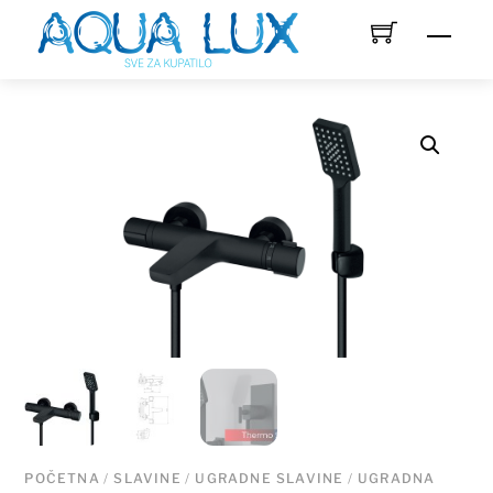
Skip
Men
to
content
POČETNA
/
SLAVINE
/
UGRADNE SLAVINE
/
UGRADNA