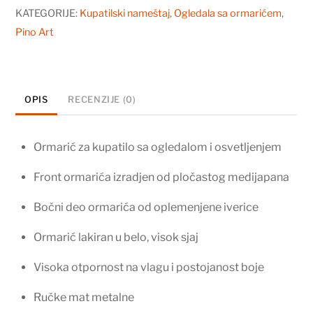
75
KATEGORIJE:
Kupatilski nameštaj
,
Ogledala sa ormarićem
,
Pino
Pino Art
Art
Klasik
0102
OPIS
RECENZIJE (0)
količina
Ormarić za kupatilo sa ogledalom i osvetljenjem
Front ormarića izradjen od pločastog medijapana
Bočni deo ormarića od oplemenjene iverice
Ormarić lakiran u belo, visok sjaj
Visoka otpornost na vlagu i postojanost boje
Ručke mat metalne