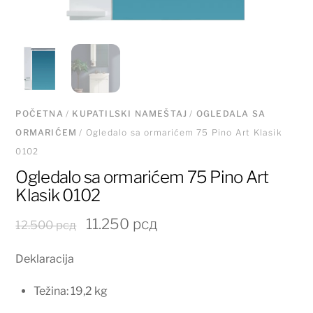
POČETNA
/
KUPATILSKI NAMEŠTAJ
/
OGLEDALA SA
ORMARIĆEM
/ Ogledalo sa ormarićem 75 Pino Art Klasik
0102
Ogledalo sa ormarićem 75 Pino Art
Klasik 0102
Originalna
Trenutna
11.250
рсд
12.500
рсд
cena
cena
Deklaracija
je
je:
bila:
11.250 рсд.
Težina: 19,2 kg
12.500 рсд.