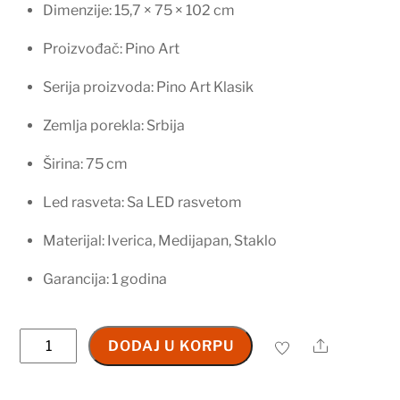
Dimenzije: 15,7 × 75 × 102 cm
Proizvođač: Pino Art
Serija proizvoda: Pino Art Klasik
Zemlja porekla: Srbija
Širina: 75 cm
Led rasveta: Sa LED rasvetom
Materijal: Iverica, Medijapan, Staklo
Garancija: 1 godina
Ogledalo
Share
DODAJ U KORPU
sa
ormarićem