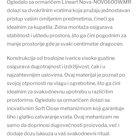
Ogledalo sa ormarićem Lineart Nova-NOV0600W.MR
dolazi sa dvokrilnim vratima koja pružaju jednostavan
pristup vašim omiljenim predmetima, čineći ga
idealnim za kupatila. Zidna montaža osigurava
stabilnost i uštedu prostora, što ga čini pogodnim za
manje prostorije gde je svaki centimetar dragocen.
Konstrukcija od troslojne iverice visoke gustine
osigurava dugotrajnost i izdržljivost, čak i u
najzahtevnijim uslovima. Ovaj materijal je poznat po
svojoj otpornosti na vlagu i ogrebotine, što ga čini
idealnim za svakodnevnu upotrebu u različitim
prostorima. Ogledalo sa ormarićem dolazi sa
inovativnim Soft Close mehanizmom koji garantuje
tiho i glatko zatvaranje vrata. Ovaj mehanizam ne
samo da doprinosi dugovečnosti proizvoda, već i
dodaje dozu luksuza u vaš svakodnevni ritual.