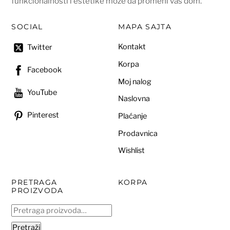
funkcionalnosti i estetike može da promeni vaš dom.
SOCIAL
MAPA SAJTA
Kontakt
Twitter
Korpa
Facebook
Moj nalog
YouTube
Naslovna
Pinterest
Plaćanje
Prodavnica
Wishlist
PRETRAGA
KORPA
PROIZVODA
Pretraga
za:
Pretraži