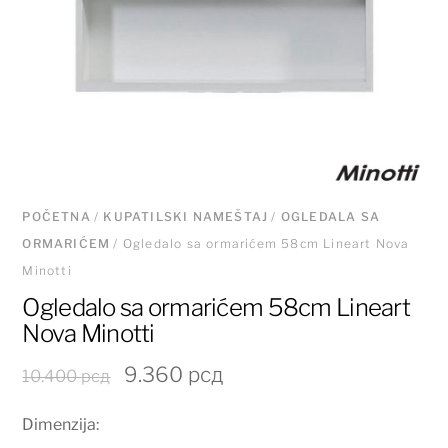
POČETNA
/
KUPATILSKI NAMEŠTAJ
/
OGLEDALA SA
ORMARIĆEM
/ Ogledalo sa ormarićem 58cm Lineart Nova
Minotti
Ogledalo sa ormarićem 58cm Lineart
Nova Minotti
Originalna
Trenutna
9.360
рсд
10.400
рсд
cena
cena
Dimenzija:
je
je: