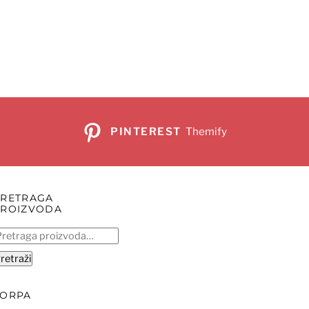
PINTEREST
Themify
PRETRAGA
PROIZVODA
retraga
:
retraži
KORPA