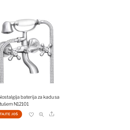
ostalgija baterija za kadu sa
 tušem N12101
Share
TAJTE JOŠ