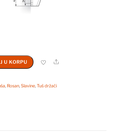
Share
J U KORPU
uša
,
Rosan
,
Slavine
,
Tuš držači