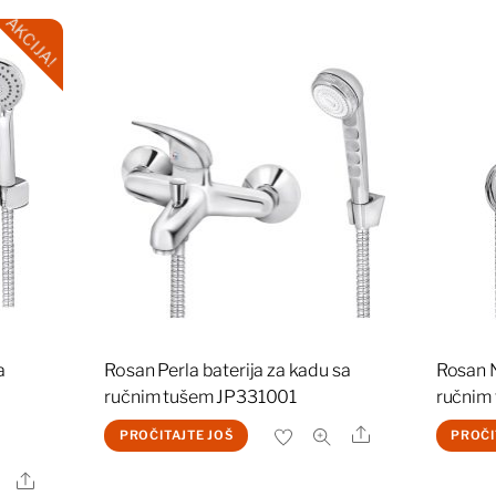
AKCIJA!
a
Rosan Perla baterija za kadu sa
Rosan N
ručnim tušem JP331001
ručnim
a
Share
PROČITAJTE JOŠ
PROČI
Share