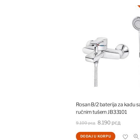
Rosan B/2 baterija za kadu s
ručnim tušem JB33101
Originalna
Trenutn
8.190
рсд
9.100
рсд
cena
cena
DODAJ U KORPU
je
je: