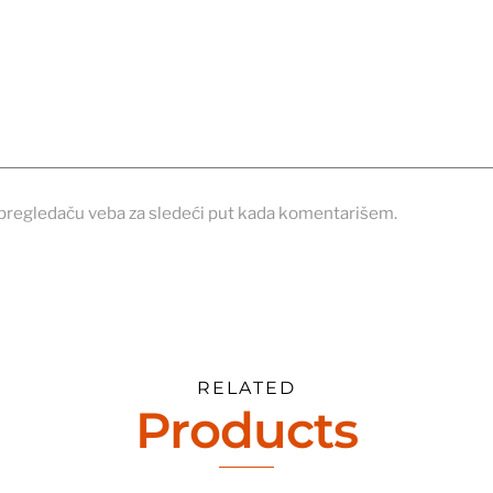
pregledaču veba za sledeći put kada komentarišem.
RELATED
Products