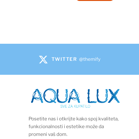
bila:
8.190 р
9.100 рсд.
TWITTER
@themify
Posetite nas i otkrijte kako spoj kvaliteta,
funkcionalnosti i estetike može da
promeni vaš dom.