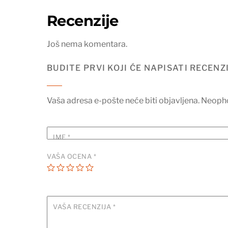
Recenzije
Još nema komentara.
BUDITE PRVI KOJI ĆE NAPISATI RECEN
Vaša adresa e-pošte neće biti objavljena.
Neopho
IME
*
VAŠA OCENA
*
VAŠA RECENZIJA
*