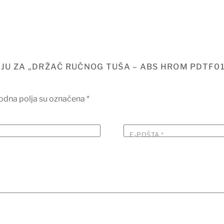
ZIJU ZA „DRŽAČ RUČNOG TUŠA – ABS HROM PDTF01
dna polja su označena
*
E-POŠTA
*