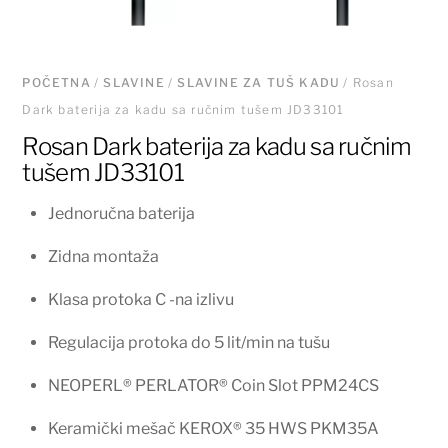
POČETNA
/
SLAVINE
/
SLAVINE ZA TUŠ KADU
/ Rosan
Dark baterija za kadu sa ručnim tušem JD33101
Rosan Dark baterija za kadu sa ručnim
tušem JD33101
Jednoručna baterija
Zidna montaža
Klasa protoka C -na izlivu
Regulacija protoka do 5 lit/min na tušu
NEOPERL® PERLATOR® Coin Slot PPM24CS
Keramički mešač KEROX® 35 HWS PKM35A