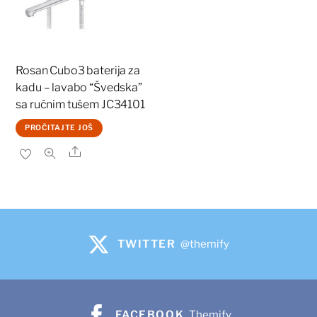
Rosan Cubo3 baterija za
kadu – lavabo “Švedska”
sa ručnim tušem JC34101
PROČITAJTE JOŠ
Share
TWITTER
@themify
FACEBOOK
Themify