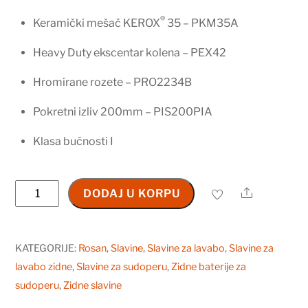
®
Keramički mešač KEROX
35 – PKM35A
Heavy Duty ekscentar kolena – PEX42
Hromirane rozete – PRO2234B
Pokretni izliv 200mm – PIS200PIA
Klasa bučnosti I
Baterija
Share
DODAJ U KORPU
za
sudoperu
-
KATEGORIJE:
Rosan
,
Slavine
,
Slavine za lavabo
,
Slavine za
lavabo
lavabo zidne
,
Slavine za sudoperu
,
Zidne baterije za
izliv
sudoperu
,
Zidne slavine
200mm