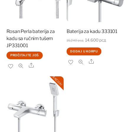
Rosan Perla baterija za
Baterija za kadu 333101
kadu sa ručnim tušem
Originalna
Trenutna
14.600
рсд
16.240
рсд
JP331001
cena
cena
DODAJ U KORPU
je
je:
PROČITAJTE JOŠ
Share
bila:
14.600 рсд.
Share
16.240 рсд.
AKCIJA!