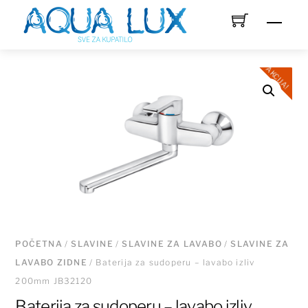
Skip
Men
to
content
AKCIJA!
POČETNA
/
SLAVINE
/
SLAVINE ZA LAVABO
/
SLAVINE ZA
LAVABO ZIDNE
/ Baterija za sudoperu – lavabo izliv
200mm JB32120
Baterija za sudoperu – lavabo izliv