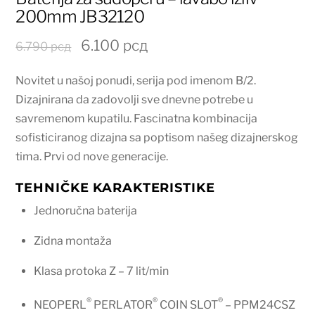
200mm JB32120
Originalna
Trenutna
6.100
рсд
6.790
рсд
cena
cena
Novitet u našoj ponudi, serija pod imenom B/2.
je
je:
Dizajnirana da zadovolji sve dnevne potrebe u
bila:
6.100 рсд.
savremenom kupatilu. Fascinatna kombinacija
6.790 рсд.
sofisticiranog dizajna sa poptisom našeg dizajnerskog
tima. Prvi od nove generacije.
TEHNIČKE KARAKTERISTIKE
Jednoručna baterija
Zidna montaža
Klasa protoka Z – 7 lit/min
®
®
®
NEOPERL
PERLATOR
COIN SLOT
– PPM24CSZ