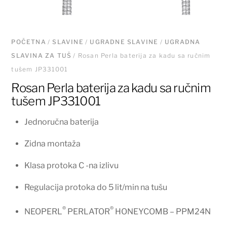
POČETNA
/
SLAVINE
/
UGRADNE SLAVINE
/
UGRADNA
SLAVINA ZA TUŠ
/ Rosan Perla baterija za kadu sa ručnim
tušem JP331001
Rosan Perla baterija za kadu sa ručnim
tušem JP331001
Jednoručna baterija
Zidna montaža
Klasa protoka C -na izlivu
Regulacija protoka do 5 lit/min na tušu
®
®
NEOPERL
PERLATOR
HONEYCOMB – PPM24N