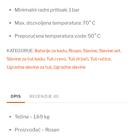
Minimalni radni pritisak: 1 bar
Max. dozvoljena temperatura: 70° C
Preporučena temperatura vode: 50° C
KATEGORIJE:
Baterije za kadu
,
Rosan
,
Slavine
,
Slavine set
,
Slavine za tuš kadu
,
Tuš crevo
,
Tuš držači
,
Tuš ručice
,
Ugradna slavina za tuš
,
Ugradne slavine
OPIS
RECENZIJE (0)
Težina – 1,69 kg
Proizvođač – Rosan