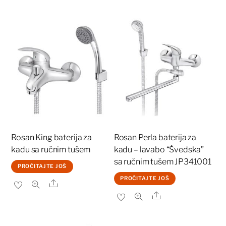
Rosan King baterija za
Rosan Perla baterija za
kadu sa ručnim tušem
kadu – lavabo “Švedska”
sa ručnim tušem JP341001
PROČITAJTE JOŠ
PROČITAJTE JOŠ
Share
Share