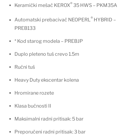
®
Keramički mešač KEROX
35 HWS – PKM35A
®
Automatski prebacivač NEOPERL
HYBRID –
PREB133
* Kod starog modela – PREBJP
Duplo pleteno tuš crevo 1.5m
Ručni tuš
Heavy Duty ekscentar kolena
Hromirane rozete
Klasa bučnosti II
Maksimalni radni pritisak: 5 bar
Preporučeni radni pritisak: 3 bar