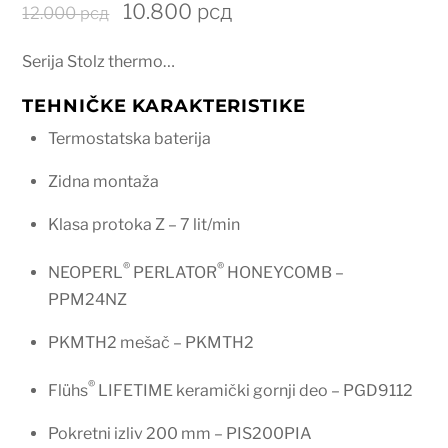
Originalna
Trenutna
10.800
рсд
12.000
рсд
cena
cena
Serija Stolz thermo…
je
je:
bila:
10.800 рсд.
TEHNIČKE KARAKTERISTIKE
12.000 рсд.
Termostatska baterija
Zidna montaža
Klasa protoka Z – 7 lit/min
®
®
NEOPERL
PERLATOR
HONEYCOMB –
PPM24NZ
PKMTH2 mešač – PKMTH2
®
Flühs
LIFETIME keramički gornji deo – PGD9112
Pokretni izliv 200 mm – PIS200PIA