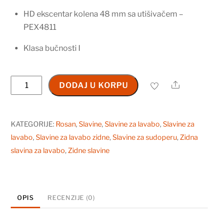
HD ekscentar kolena 48 mm sa utišivačem –
PEX4811
Klasa bučnosti I
Baterija
Share
DODAJ U KORPU
za
sudoperu
-
KATEGORIJE:
Rosan
,
Slavine
,
Slavine za lavabo
,
Slavine za
lavabo
lavabo
,
Slavine za lavabo zidne
,
Slavine za sudoperu
,
Zidna
1T32120
slavina za lavabo
,
Zidne slavine
količina
OPIS
RECENZIJE (0)