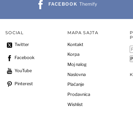
FACEBOOK
Themify
SOCIAL
MAPA SAJTA
Kontakt
Twitter
P
Korpa
za
Facebook
P
Moj nalog
YouTube
Naslovna
Pinterest
Plaćanje
Prodavnica
Wishlist