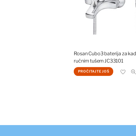
Rosan Cubo3 baterija za kad
ručnim tušem JC33101
PROČITAJTE JOŠ