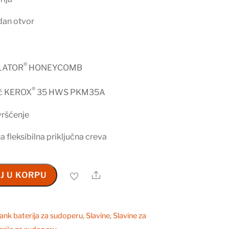
dan otvor
®
LATOR
HONEYCOMB
®
ač KEROX
35 HWS PKM35A
vršćenje
 fleksibilna priključna creva
Share
J U KORPU
ank baterija za sudoperu
,
Slavine
,
Slavine za