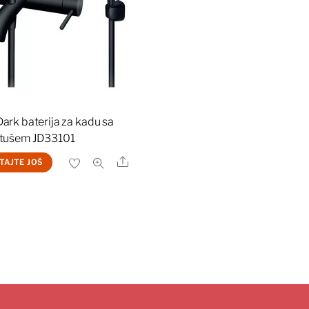
ark baterija za kadu sa
 tušem JD33101
Share
TAJTE JOŠ