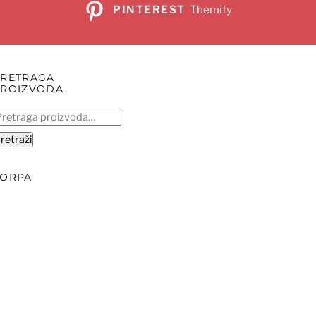
PINTEREST
Themify
PRETRAGA
PROIZVODA
retraga
:
retraži
KORPA