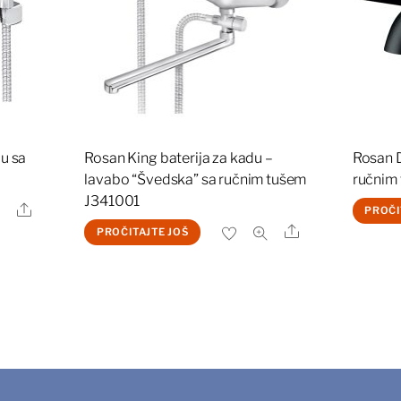
u sa
Rosan King baterija za kadu –
Rosan D
lavabo “Švedska” sa ručnim tušem
ručnim
J341001
Share
PROČI
Share
PROČITAJTE JOŠ