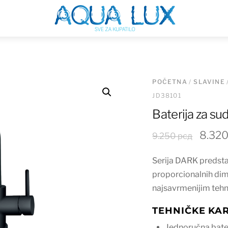
Menu
POČETNA
/
SLAVINE
JD38101
Baterija za s
Origi
8.32
9.250
рсд
cena
Serija DARK predsta
je
proporcionalnih dime
bila:
najsavrmenijim tehni
9.250
TEHNIČKE KAR
Jednoručna bate