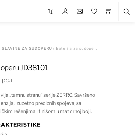
Sea
/
SLAVINE ZA SUDOPERU
/ Baterija za sudoperu
udoperu JD38101
nalna
Trenutna
0
рсд
cena
vlja „tamnu stranu“ serije ZERRO. Savršeno
je:
nzija, izuzetno preciznih spojeva, sa
8.320 рсд.
čkim rešenjima i finišom u mat crnoj boji.
 рсд.
AKTERISTIKE
rija