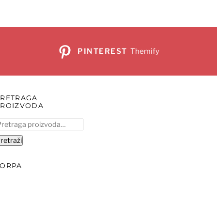
PINTEREST
Themify
PRETRAGA
PROIZVODA
retraga
:
retraži
KORPA