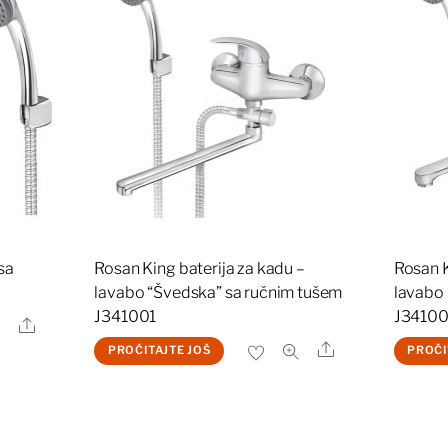
sa
Rosan King baterija za kadu –
Rosan K
lavabo “Švedska” sa ručnim tušem
lavabo 
J341001
J3410
Share
Share
PROČITAJTE JOŠ
PROČI