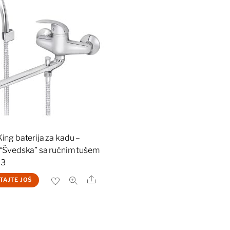
ing baterija za kadu –
“Švedska” sa ručnim tušem
03
Share
TAJTE JOŠ