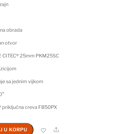
zajn
šna obrada
an otvor
ač CITEC® 25mm PKM25SC
zicijom
nje sa jednim vijkom
0°
priključna creva FB50PX
Share
J U KORPU