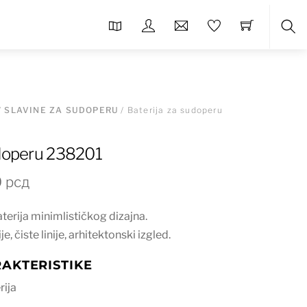
Sea
/
SLAVINE ZA SUDOPERU
/ Baterija za sudoperu
udoperu 238201
nalna
Trenutna
0
рсд
cena
terija minimlističkog dizajna.
je:
, čiste linije, arhitektonski izgled.
7.560 рсд.
 рсд.
AKTERISTIKE
rija