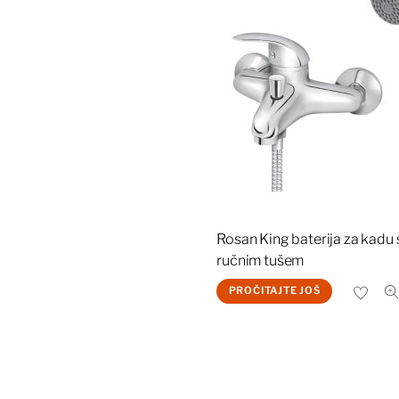
Rosan King baterija za kadu 
ručnim tušem
PROČITAJTE JOŠ