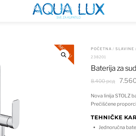
Menu
AKCIJA!
POČETNA
/
SLAVINE
238201
Baterija za s
Origi
7.56
8.400
рсд
cena
Nova linija STOLZ ba
je
Prečišćene proporcije
bila:
8.400
TEHNIČKE KAR
Jednoručna bate