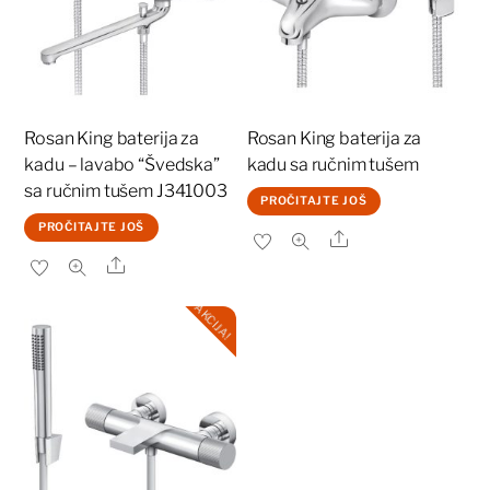
Rosan King baterija za
Rosan King baterija za
kadu – lavabo “Švedska”
kadu sa ručnim tušem
sa ručnim tušem J341003
PROČITAJTE JOŠ
PROČITAJTE JOŠ
Share
Share
AKCIJA!