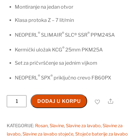
Montiranje na jedan otvor
Klasa protoka Z – 7 lit/min
®
®
®
NEOPERL
SLIMAIR
SLC® SSR
PPM24SA
®
Kermički uložak KCG
25mm PKM25A
Set za pričvršćenje sa jednim vijkom
®
®
NEOPERL
SPX
priključno crevo FB60PX
Baterija
Share
DODAJ U KORPU
za
lavabo
-
KATEGORIJE:
Rosan
,
Slavine
,
Slavine za lavabo
,
Slavine za
hladna
lavabo
,
Slavine za lavabo stojeće
,
Stojeće baterije za lavabo