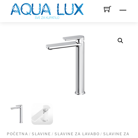
Skip
Men
to
content
POČETNA
/
SLAVINE
/
SLAVINE ZA LAVABO
/
SLAVINE ZA