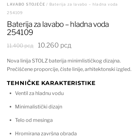
LAVABO STOJEĆE
/ Baterija za lavabo – hladna voda
254109
Baterija za lavabo – hladna voda
254109
Originalna
Trenutna
10.260
рсд
11.400
рсд
cena
cena
Nova linija STOLZ baterija minimlističkog dizajna.
je
je:
Prečišćene proporcije, čiste linije, arhitektonski izgled.
bila:
10.260 рсд.
11.400 рсд.
TEHNIČKE KARAKTERISTIKE
Ventil za hladnu vodu
Minimalistički dizajn
Telo od mesinga
Hromirana završna obrada