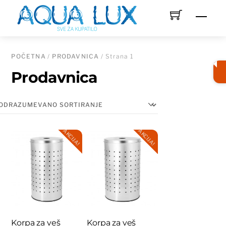
Skip
Men
to
content
POČETNA
/
PRODAVNICA
/ Strana 1
Prodavnica
AKCIJA!
AKCIJA!
Korpa za veš
Korpa za veš