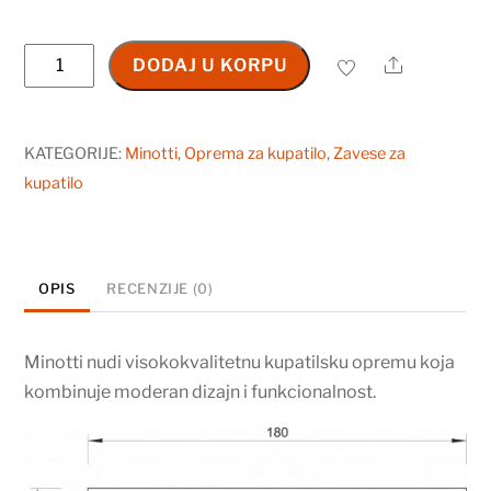
Kupatilska
Share
DODAJ U KORPU
zavesa
MINOTTI
2000x1800
KATEGORIJE:
Minotti
,
Oprema za kupatilo
,
Zavese za
bež
kupatilo
količina
OPIS
RECENZIJE (0)
Minotti nudi visokokvalitetnu kupatilsku opremu koja
kombinuje moderan dizajn i funkcionalnost.