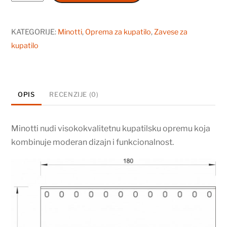
zavesa
MINOTTI
2000x1800
KATEGORIJE:
Minotti
,
Oprema za kupatilo
,
Zavese za
cherry
kupatilo
količina
OPIS
RECENZIJE (0)
Minotti nudi visokokvalitetnu kupatilsku opremu koja
kombinuje moderan dizajn i funkcionalnost.