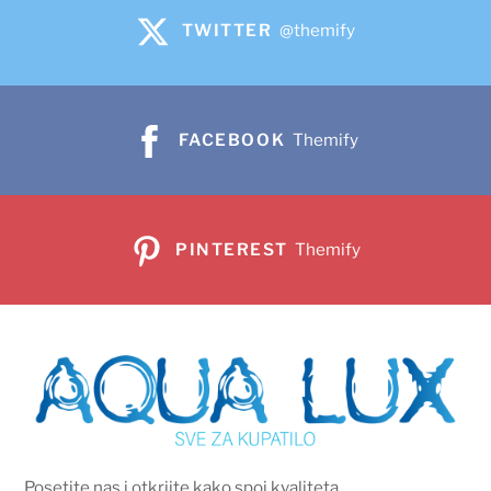
TWITTER
@themify
FACEBOOK
Themify
PINTEREST
Themify
Posetite nas i otkrijte kako spoj kvaliteta,