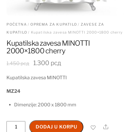
POČETNA
/
OPREMA ZA KUPATILO
/
ZAVESE ZA
KUPATILO
/ Kupatilska zavesa MINOTTI 2000×1800 cherry
Kupatilska zavesa MINOTTI
2000×1800 cherry
Originalna
Trenutna
1.300
рсд
1.450
рсд
cena
cena
Kupatilska zavesa MINOTTI
je
je:
bila:
1.300 рсд.
MZ24
1.450 рсд.
Dimenzije: 2000 x 1800 mm
Kupatilska
Share
DODAJ U KORPU