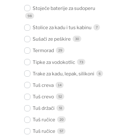
Stojeće baterije za sudoperu
98
Stolice za kadu i tus kabinu
7
Sušači ze peškire
30
Termorad
29
Tipke za vodokotlic
73
Trake za kadu, lepak, silikoni
6
Tuš creva
14
Tuš crevo
52
Tuš držači
51
Tuš ručice
20
Tuš ručice
57