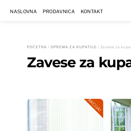
Skip
NASLOVNA
PRODAVNICA
KONTAKT
to
content
POČETNA
/
OPREMA ZA KUPATILO
/ Zavese za kupa
Zavese za kupa
AKCIJA!