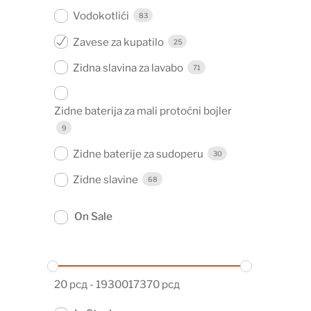
Vodokotlići
83
Zavese za kupatilo
25
Zidna slavina za lavabo
71
Zidne baterija za mali protoćni bojler
9
Zidne baterije za sudoperu
30
Zidne slavine
68
On Sale
20
рсд
-
1930017370
рсд