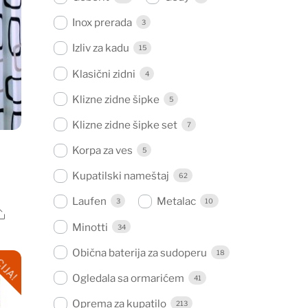
Inox prerada
3
Izliv za kadu
15
Klasični zidni
4
Klizne zidne šipke
5
Klizne zidne šipke set
7
Korpa za ves
5
Kupatilski nameštaj
62
Laufen
Metalac
3
10
Share
Minotti
34
.
Obična baterija za sudoperu
IJA!
18
Ogledala sa ormarićem
41
Oprema za kupatilo
213