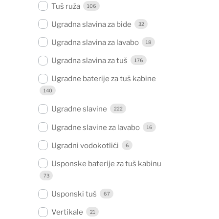
Tuš ruža
106
Ugradna slavina za bide
32
Ugradna slavina za lavabo
18
Ugradna slavina za tuš
176
Ugradne baterije za tuš kabine
140
Ugradne slavine
222
Ugradne slavine za lavabo
16
Ugradni vodokotlići
6
Usponske baterije za tuš kabinu
73
Usponski tuš
67
Vertikale
21