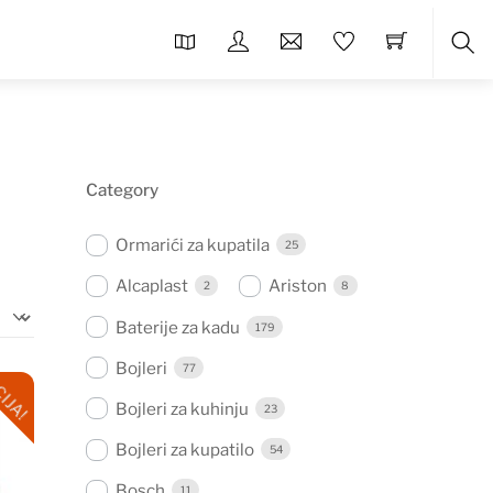
Sea
Category
Ormarići za kupatila
25
Alcaplast
Ariston
2
8
Baterije za kadu
179
Bojleri
77
IJA!
Bojleri za kuhinju
23
Bojleri za kupatilo
54
Bosch
11