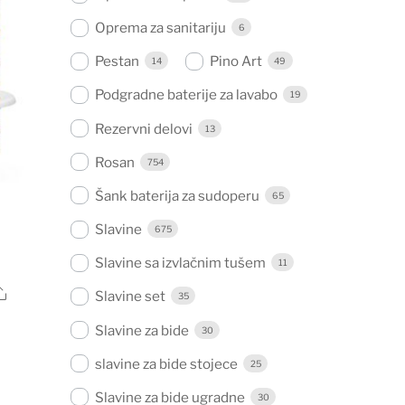
Oprema za sanitariju
6
Pestan
Pino Art
14
49
Podgradne baterije za lavabo
19
Rezervni delovi
13
Rosan
754
Šank baterija za sudoperu
65
Slavine
675
Slavine sa izvlačnim tušem
11
Share
Slavine set
35
Slavine za bide
30
.
slavine za bide stojece
25
Slavine za bide ugradne
30