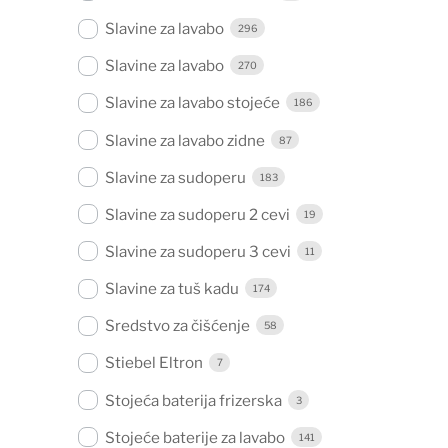
Slavine za lavabo
296
Slavine za lavabo
270
Slavine za lavabo stojeće
186
Slavine za lavabo zidne
87
Slavine za sudoperu
183
Slavine za sudoperu 2 cevi
19
Slavine za sudoperu 3 cevi
11
Slavine za tuš kadu
174
Sredstvo za čišćenje
58
Stiebel Eltron
7
Stojeća baterija frizerska
3
Stojeće baterije za lavabo
141