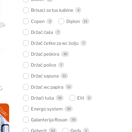
Brisaci za tus kabine
4
Copen
Diplon
3
14
Držač čaša
7
Držač četke za wc šolju
7
Držač peškira
30
Držač police
7
Držač sapuna
12
Držač wc papira
11
Share
Držači tuša
Elit
55
2
.
IJA!
Energo system
30
Galanterija Rosan
78
Geberit
Gedy
64
2