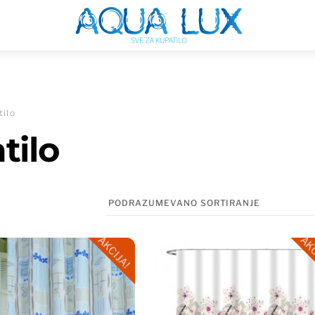
Menu
tilo
tilo
AKCIJA!
AKC