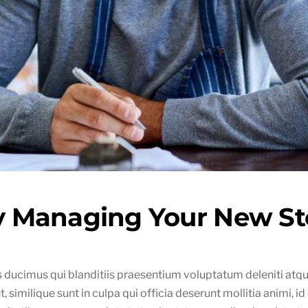
ly Managing Your New St
 ducimus qui blanditiis praesentium voluptatum deleniti atqu
, similique sunt in culpa qui officia deserunt mollitia animi