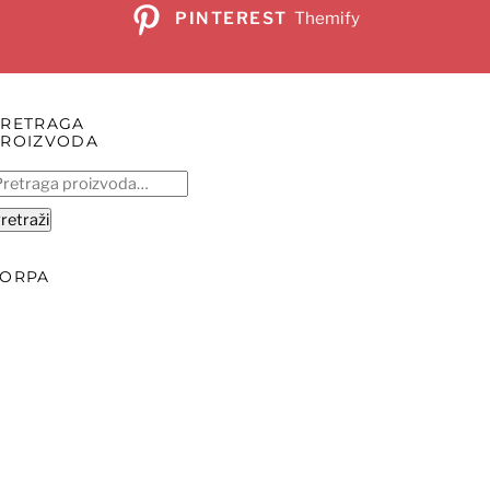
PINTEREST
Themify
PRETRAGA
PROIZVODA
retraga
:
retraži
KORPA