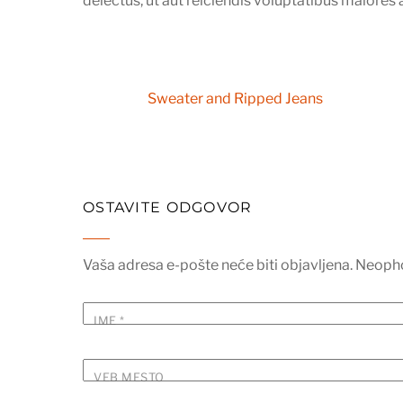
delectus, ut aut reiciendis voluptatibus maiores 
Sweater and Ripped Jeans
OSTAVITE ODGOVOR
Vaša adresa e-pošte neće biti objavljena.
Neopho
IME
*
VEB MESTO