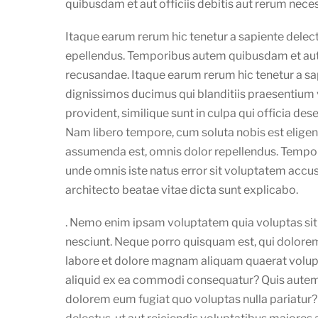
quibusdam et aut officiis debitis aut rerum nece
Itaque earum rerum hic tenetur a sapiente delect
epellendus. Temporibus autem quibusdam et aut o
recusandae. Itaque earum rerum hic tenetur a sap
dignissimos ducimus qui blanditiis praesentium 
provident, similique sunt in culpa qui officia des
Nam libero tempore, cum soluta nobis est elige
assumenda est, omnis dolor repellendus. Temporib
unde omnis iste natus error sit voluptatem accu
architecto beatae vitae dicta sunt explicabo.
. Nemo enim ipsam voluptatem quia voluptas sit 
nesciunt. Neque porro quisquam est, qui dolorem
labore et dolore magnam aliquam quaerat volupt
aliquid ex ea commodi consequatur? Quis autem ve
dolorem eum fugiat quo voluptas nulla pariatur?