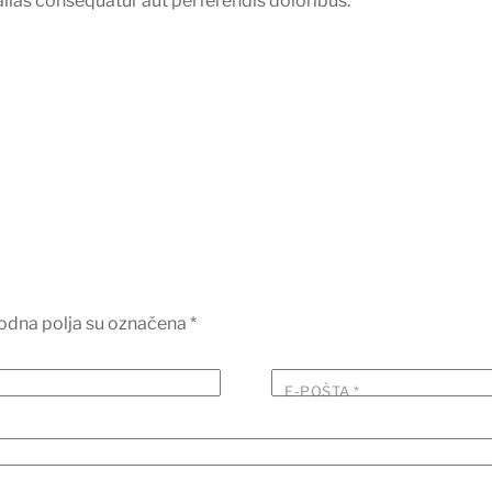
alias consequatur aut perferendis doloribus.
dna polja su označena
*
E-POŠTA
*