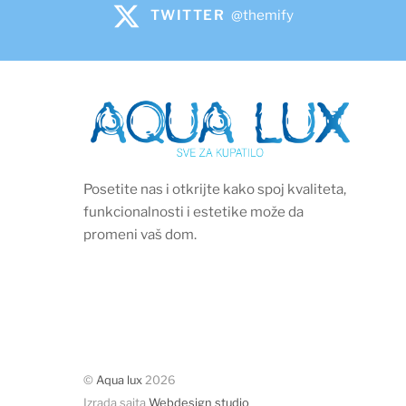
TWITTER
@themify
Posetite nas i otkrijte kako spoj kvaliteta,
funkcionalnosti i estetike može da
promeni vaš dom.
©
Aqua lux
2026
Izrada sajta
Webdesign studio