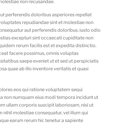
 molestiae non recusandae.
ut perferendis doloribus asperiores repellat
voluptates repudiandae sint et molestiae non
consequatur aut perferendis doloribus. iusto odio
tias excepturi sint occaecati cupiditate non
quidem rerum facilis est et expedita distinctio.
ceat facere possimus, omnis voluptas
tatibus saepe eveniet ut et sed ut perspiciatis
 quae ab illo inventore veritatis et quasi
olores eos qui ratione voluptatem sequi
 quia non numquam eius modi tempora incidunt ut
 ullam corporis suscipit laboriosam, nisi ut
nihil molestiae consequatur, vel illum qui
aque earum rerum hic tenetur a sapiente