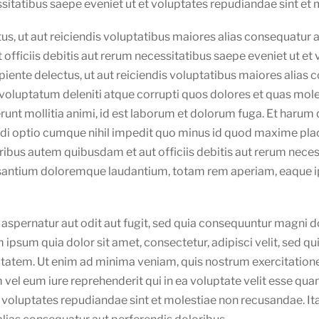
ssitatibus saepe eveniet ut et voluptates repudiandae sint et
us, ut aut reiciendis voluptatibus maiores alias consequatur a
fficiis debitis aut rerum necessitatibus saepe eveniet ut et 
iente delectus, ut aut reiciendis voluptatibus maiores alias 
voluptatum deleniti atque corrupti quos dolores et quas moles
erunt mollitia animi, id est laborum et dolorum fuga. Et harum 
ndi optio cumque nihil impedit quo minus id quod maxime pla
us autem quibusdam et aut officiis debitis aut rerum necessi
santium doloremque laudantium, totam rem aperiam, eaque ipsa
aspernatur aut odit aut fugit, sed quia consequuntur magni d
 ipsum quia dolor sit amet, consectetur, adipisci velit, sed
atem. Ut enim ad minima veniam, quis nostrum exercitationem
l eum iure reprehenderit qui in ea voluptate velit esse quam 
 voluptates repudiandae sint et molestiae non recusandae. It