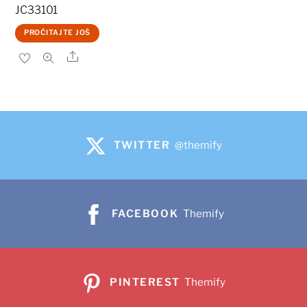
JC33101
PROČITAJTE JOŠ
Share
TWITTER
@themify
FACEBOOK
Themify
PINTEREST
Themify