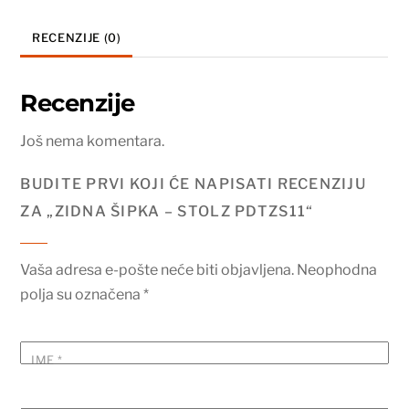
RECENZIJE (0)
Recenzije
Još nema komentara.
BUDITE PRVI KOJI ĆE NAPISATI RECENZIJU
ZA „ZIDNA ŠIPKA – STOLZ PDTZS11“
Vaša adresa e-pošte neće biti objavljena.
Neophodna
polja su označena
*
IME
*