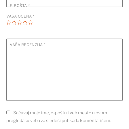
E-POŠTA
*
VAŠA OCENA
*
VAŠA RECENZIJA
*
Sačuvaj moje ime, e-poštu i veb mesto u ovom
pregledaču veba za sledeći put kada komentarišem.