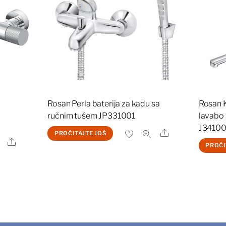
Rosan Perla baterija za kadu sa
Rosan K
ručnim tušem JP331001
lavabo 
tna
J34100
Share
PROČITAJTE JOŠ
Share
PROČI
0 рсд.