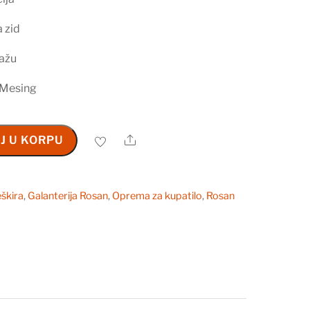
a zid
tažu
: Mesing
Share
J U KORPU
škira
,
Galanterija Rosan
,
Oprema za kupatilo
,
Rosan