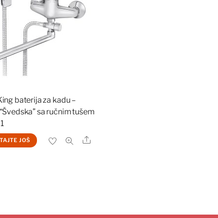
ing baterija za kadu –
“Švedska” sa ručnim tušem
1
Share
TAJTE JOŠ