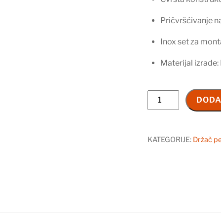
Pričvršćivanje n
Inox set za mon
Materijal izrade
Vešalica
DODA
NB905
količina
KATEGORIJE:
Držač pe