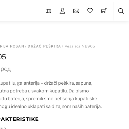
Sea
RIJA ROSAN
/
DRŽAČ PEŠKIRA
/ Vešalica NB905
05
nalna
Trenutna
0
рсд
cena
atilu, galanterija – držači peškira, sapuna,
je:
lutna potreba u svakom kupatilu. Da bismo
2.160 рсд.
du baterija, spremili smo pet serija kupatilske
 рсд.
 mogu idealno uklapati sa dizajnom naših baterija.
AKTERISTIKE
ija