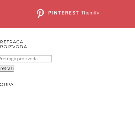
PINTEREST
Themify
PRETRAGA
PROIZVODA
retraga
:
retraži
KORPA