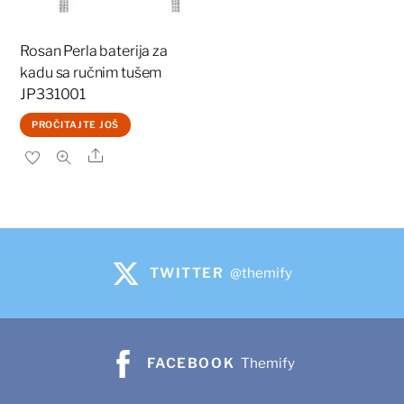
Rosan Perla baterija za
kadu sa ručnim tušem
JP331001
PROČITAJTE JOŠ
Share
TWITTER
@themify
FACEBOOK
Themify