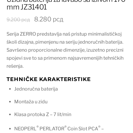
mm JZ31401
Originalna
Trenutna
8.280
рсд
9.200
рсд
cena
cena
Serija ZERRO predstavlja naš pristup minimalističkoj
je
je:
školi dizajna, pimenjenu na seriju jednoručnih baterija.
bila:
8.280 рсд.
Savršeno proporcionalne dimenzije, izuzetno precizni
9.200 рсд.
spojevi sve to sa primenom najsavremenijih tehničkih
rešenja.
TEHNIČKE KARAKTERISTIKE
Jednoručna baterija
Montaža u zidu
Klasa protoka Z – 7 lit/min
®
®
®
NEOPERL
PERLATOR
Coin Slot PCA
–