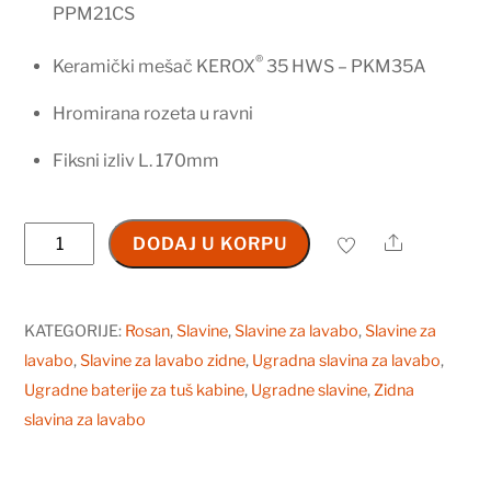
PPM21CS
®
Keramički mešač KEROX
35 HWS – PKM35A
Hromirana rozeta u ravni
Fiksni izliv L. 170mm
Uzidna
Share
DODAJ U KORPU
baterija
za
lavabo
KATEGORIJE:
Rosan
,
Slavine
,
Slavine za lavabo
,
Slavine za
sa
lavabo
,
Slavine za lavabo zidne
,
Ugradna slavina za lavabo
,
izlivom
Ugradne baterije za tuš kabine
,
Ugradne slavine
,
Zidna
170
slavina za lavabo
mm
JZ31401