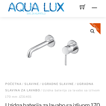
Skip
Men
to
content
AKCIJA!
POČETNA
/
SLAVINE
/
UGRADNE SLAVINE
/
UGRADNA
SLAVINA ZA LAVABO
/ Uzidna baterija za lavabo sa izlivom
170 mm JZ31401
Uzidna baterija za lavabo sa izlivom 170