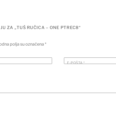
IJU ZA „TUŠ RUČICA – ONE PTREC8“
dna polja su označena
*
E-POŠTA
*