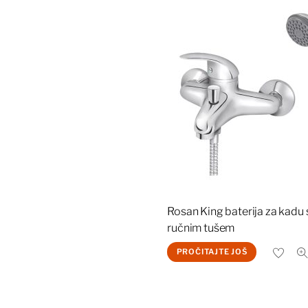
Rosan King baterija za kadu 
ručnim tušem
PROČITAJTE JOŠ