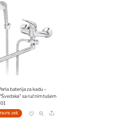
erla baterija za kadu –
“Švedska” sa ručnim tušem
001
Share
TAJTE JOŠ