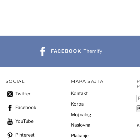
16.100 рсд.
FACEBOOK
Themify
SOCIAL
MAPA SAJTA
Kontakt
Twitter
P
Korpa
za
Facebook
P
Moj nalog
YouTube
Naslovna
Pinterest
Plaćanje