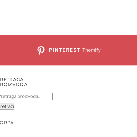
PINTEREST
Themify
PRETRAGA
PROIZVODA
retraga
:
retraži
KORPA