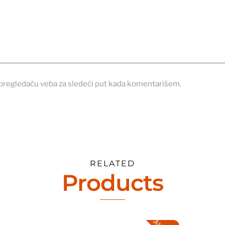
pregledaču veba za sledeći put kada komentarišem.
RELATED
Products