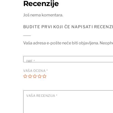
Recenzije
Još nema komentara.
BUDITE PRVI KOJI ĆE NAPISATI RECENZ
Vaša adresa e-pošte neće biti objavljena.
Neopho
IME
*
VAŠA OCENA
*
VAŠA RECENZIJA
*