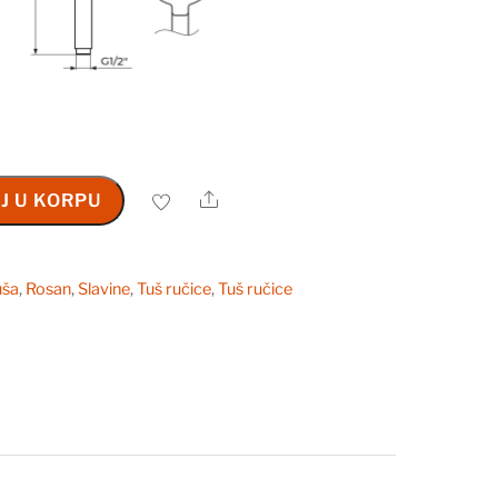
Share
J U KORPU
uša
,
Rosan
,
Slavine
,
Tuš ručice
,
Tuš ručice