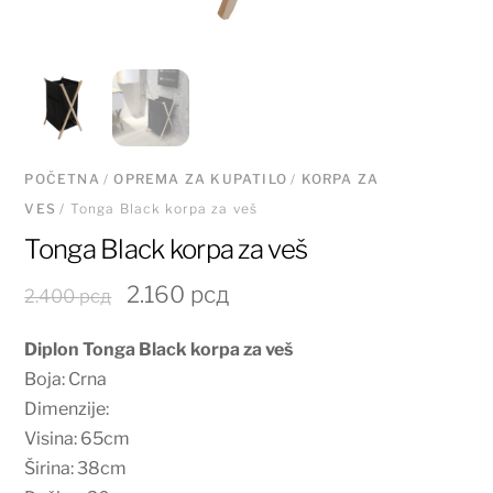
POČETNA
/
OPREMA ZA KUPATILO
/
KORPA ZA
VES
/ Tonga Black korpa za veš
Tonga Black korpa za veš
Originalna
Trenutna
2.160
рсд
2.400
рсд
cena
cena
Diplon Tonga Black korpa za veš
je
je:
Boja: Crna
bila:
2.160 рсд.
Dimenzije:
2.400 рсд.
Visina: 65cm
Širina: 38cm