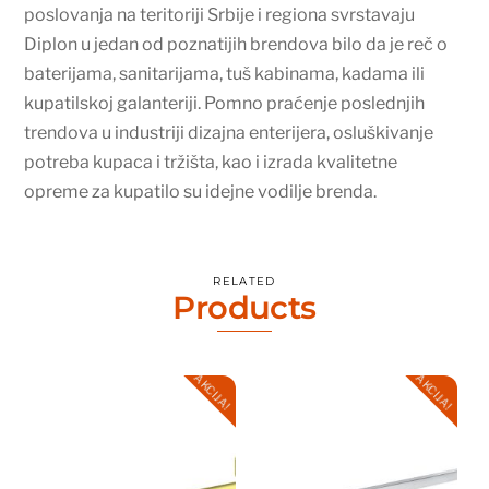
poslovanja na teritoriji Srbije i regiona svrstavaju
Diplon u jedan od poznatijih brendova bilo da je reč o
baterijama, sanitarijama, tuš kabinama, kadama ili
kupatilskoj galanteriji. Pomno praćenje poslednjih
trendova u industriji dizajna enterijera, osluškivanje
potreba kupaca i tržišta, kao i izrada kvalitetne
opreme za kupatilo su idejne vodilje brenda.
RELATED
Products
AKCIJA!
AKCIJA!