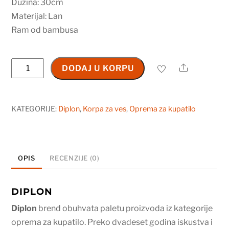
Dužina: 30cm
Materijal: Lan
Ram od bambusa
Tonga
Share
DODAJ U KORPU
Black
korpa
za
KATEGORIJE:
Diplon
,
Korpa za ves
,
Oprema za kupatilo
veš
količina
OPIS
RECENZIJE (0)
DIPLON
Diplon
brend obuhvata paletu proizvoda iz kategorije
oprema za kupatilo. Preko dvadeset godina iskustva i