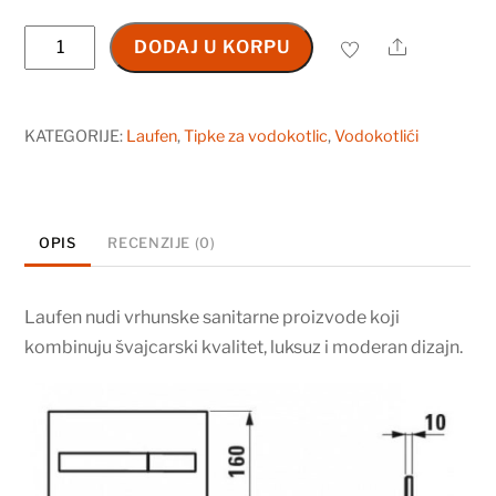
Taster
Share
DODAJ U KORPU
Laufen
LIS
AW1
KATEGORIJE:
Laufen
,
Tipke za vodokotlic
,
Vodokotlići
mat
crni
količina
OPIS
RECENZIJE (0)
Laufen nudi vrhunske sanitarne proizvode koji
kombinuju švajcarski kvalitet, luksuz i moderan dizajn.