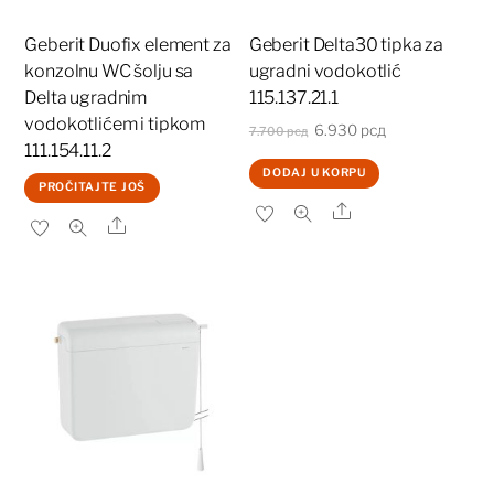
Geberit Duofix element za
Geberit Delta30 tipka za
konzolnu WC šolju sa
ugradni vodokotlić
Delta ugradnim
115.137.21.1
vodokotlićem i tipkom
Originalna
Trenutna
6.930
рсд
7.700
рсд
111.154.11.2
cena
cena
DODAJ U KORPU
je
je:
PROČITAJTE JOŠ
Share
bila:
6.930 рсд.
Share
7.700 рсд.