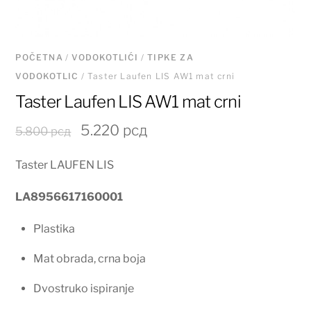
POČETNA
/
VODOKOTLIĆI
/
TIPKE ZA
VODOKOTLIC
/ Taster Laufen LIS AW1 mat crni
Taster Laufen LIS AW1 mat crni
Originalna
Trenutna
5.220
рсд
5.800
рсд
cena
cena
Taster LAUFEN LIS
je
je:
bila:
5.220 рсд.
LA8956617160001
5.800 рсд.
Plastika
Mat obrada, crna boja
Dvostruko ispiranje