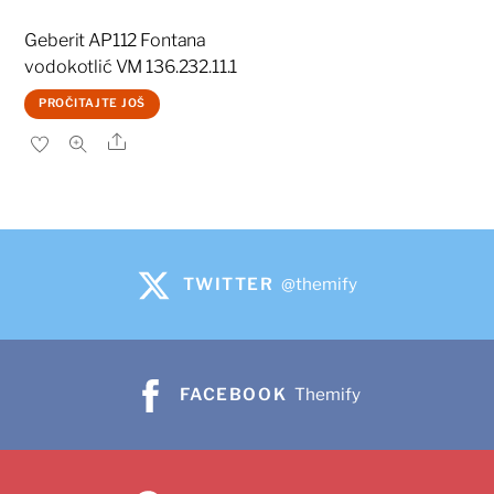
Geberit AP112 Fontana
vodokotlić VM 136.232.11.1
PROČITAJTE JOŠ
Share
TWITTER
@themify
FACEBOOK
Themify