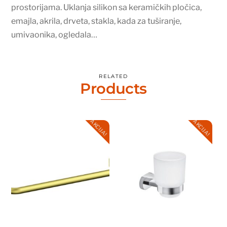
prostorijama. Uklanja silikon sa keramičkih pločica,
emajla, akrila, drveta, stakla, kada za tuširanje,
umivaonika, ogledala…
RELATED
Products
AKCIJA!
AKCIJA!