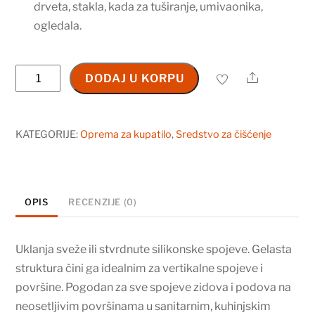
drveta, stakla, kada za tuširanje, umivaonika,
ogledala.
Silikon
Share
DODAJ U KORPU
odstranjivač
150
ml
KATEGORIJE:
Oprema za kupatilo
,
Sredstvo za čišćenje
količina
OPIS
RECENZIJE (0)
Uklanja sveže ili stvrdnute silikonske spojeve. Gelasta
struktura čini ga idealnim za vertikalne spojeve i
površine. Pogodan za sve spojeve zidova i podova na
neosetljivim površinama u sanitarnim, kuhinjskim