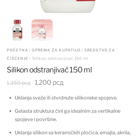
POČETNA
/
OPREMA ZA KUPATILO
/
SREDSTVO ZA
ČIŠĆENJE
/ Silikon odstranjivač 150 ml
Silikon odstranjivač 150 ml
Originalna
Trenutna
1.200
рсд
1.350
рсд
cena
cena
Uklanja sveže ili stvrdnute silikonske spojeve.
je
je:
bila:
1.200 рсд.
Gelasta struktura čini ga idealnim za vertikalne
1.350 рсд.
spojeve i površine.
Uklanja silikon sa keramičkih pločica, emajla, akrila,