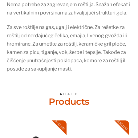
Nema potrebe za zagrevanjem roštilja. Snažan efekat i
na vertikalnim površinama zahvaljujući strukturi gela.
Za sve roštilje na gas, ugalj i električne. Za rešetke za
roštilj od nerđajućeg čelika, emajla, livenog gvožđa ili
hromirane. Za umetke za roštilj, keramičke gril ploče,
kamen za picu, tiganje, vok, šerpe i tepsije. Takođe za
čišćenje unutrašnjosti poklopaca, komore za roštilj ili
posude za sakupljanje masti.
RELATED
Products
AKCIJA!
AKCIJA!