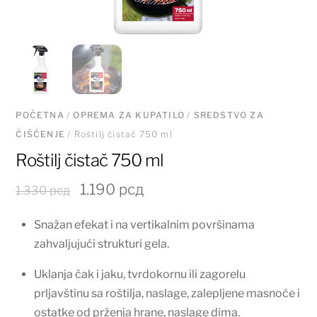
POČETNA
/
OPREMA ZA KUPATILO
/
SREDSTVO ZA
ČIŠĆENJE
/ Roštilj čistač 750 ml
Roštilj čistač 750 ml
Originalna
Trenutna
1.190
рсд
1.330
рсд
cena
cena
Snažan efekat i na vertikalnim površinama
je
je:
zahvaljujući strukturi gela.
bila:
1.190 рсд.
1.330 рсд.
Uklanja čak i jaku, tvrdokornu ili zagorelu
prljavštinu sa roštilja, naslage, zalepljene masnoće i
ostatke od prženja hrane, naslage dima.