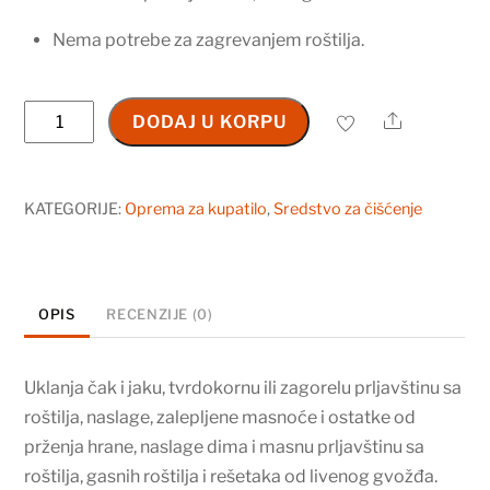
Nema potrebe za zagrevanjem roštilja.
Roštilj
Share
DODAJ U KORPU
čistač
750
ml
KATEGORIJE:
Oprema za kupatilo
,
Sredstvo za čišćenje
količina
OPIS
RECENZIJE (0)
Uklanja čak i jaku, tvrdokornu ili zagorelu prljavštinu sa
roštilja, naslage, zalepljene masnoće i ostatke od
prženja hrane, naslage dima i masnu prljavštinu sa
roštilja, gasnih roštilja i rešetaka od livenog gvožđa.