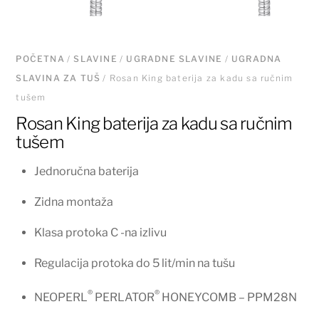
POČETNA
/
SLAVINE
/
UGRADNE SLAVINE
/
UGRADNA
SLAVINA ZA TUŠ
/ Rosan King baterija za kadu sa ručnim
tušem
Rosan King baterija za kadu sa ručnim
tušem
Jednoručna baterija
Zidna montaža
Klasa protoka C -na izlivu
Regulacija protoka do 5 lit/min na tušu
®
®
NEOPERL
PERLATOR
HONEYCOMB – PPM28N