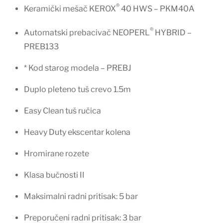
®
Keramički mešač KEROX
40 HWS – PKM40A
®
Automatski prebacivač NEOPERL
HYBRID –
PREB133
* Kod starog modela – PREBJ
Duplo pleteno tuš crevo 1.5m
Easy Clean tuš ručica
Heavy Duty ekscentar kolena
Hromirane rozete
Klasa bučnosti II
Maksimalni radni pritisak: 5 bar
Preporučeni radni pritisak: 3 bar