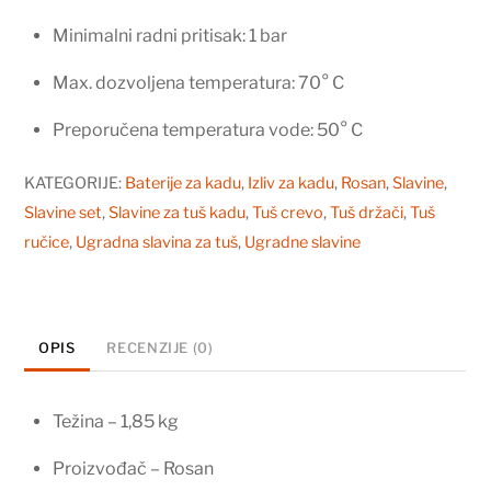
Minimalni radni pritisak: 1 bar
Max. dozvoljena temperatura: 70° C
Preporučena temperatura vode: 50° C
KATEGORIJE:
Baterije za kadu
,
Izliv za kadu
,
Rosan
,
Slavine
,
Slavine set
,
Slavine za tuš kadu
,
Tuš crevo
,
Tuš držači
,
Tuš
ručice
,
Ugradna slavina za tuš
,
Ugradne slavine
OPIS
RECENZIJE (0)
Težina – 1,85 kg
Proizvođač – Rosan