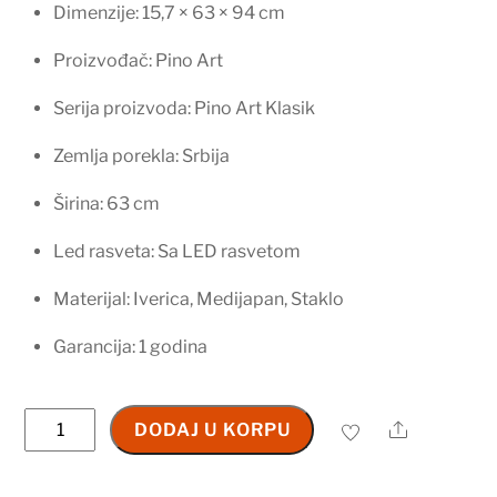
Dimenzije: 15,7 × 63 × 94 cm
Proizvođač: Pino Art
Serija proizvoda: Pino Art Klasik
Zemlja porekla: Srbija
Širina: 63 cm
Led rasveta: Sa LED rasvetom
Materijal: Iverica, Medijapan, Staklo
Garancija: 1 godina
Ogledalo
Share
DODAJ U KORPU
sa
ormarićem