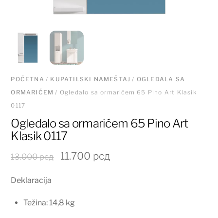
POČETNA
/
KUPATILSKI NAMEŠTAJ
/
OGLEDALA SA
ORMARIĆEM
/ Ogledalo sa ormarićem 65 Pino Art Klasik
0117
Ogledalo sa ormarićem 65 Pino Art
Klasik 0117
Originalna
Trenutna
11.700
рсд
13.000
рсд
cena
cena
Deklaracija
je
je:
bila:
11.700 рсд.
Težina: 14,8 kg
13.000 рсд.