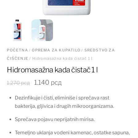
POČETNA
/
OPREMA ZA KUPATILO
/
SREDSTVO ZA
ČIŠĆENJE
/ Hidromasažna kada čistač 1 l
Hidromasažna kada čistač 1 l
Originalna
Trenutna
1.140
рсд
1.270
рсд
cena
cena
Dezinfikuje i čisti, eliminiše i sprečava rast
je
je:
bakterija, gljivica i drugih mikroorganizama.
bila:
1.140 рсд.
1.270 рсд.
Sprečava pojavu neprijatnih mirisa.
Temeljno uklanja vodeni kamenac, ostatke sapuna,