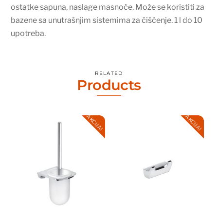
ostatke sapuna, naslage masnoće. Može se koristiti za
bazene sa unutrašnjim sistemima za čišćenje. 1 l do 10
upotreba.
RELATED
Products
AKCIJA!
AKCIJA!