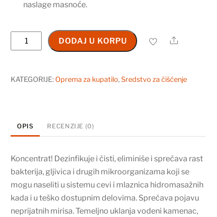
naslage masnoće.
Hidromasažna
Share
DODAJ U KORPU
kada
čistač
1
KATEGORIJE:
Oprema za kupatilo
,
Sredstvo za čišćenje
l
količina
OPIS
RECENZIJE (0)
Koncentrat! Dezinfikuje i čisti, eliminiše i sprečava rast
bakterija, gljivica i drugih mikroorganizama koji se
mogu naseliti u sistemu cevi i mlaznica hidromasažnih
kada i u teško dostupnim delovima. Sprečava pojavu
neprijatnih mirisa. Temeljno uklanja vodeni kamenac,