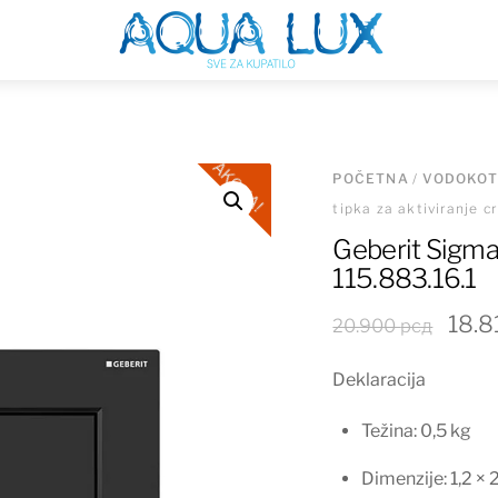
Menu
AKCIJA!
POČETNA
/
VODOKOT
tipka za aktiviranje c
Geberit Sigma3
115.883.16.1
Orig
18.
20.900
рсд
cena
Deklaracija
je
bila:
Težina: 0,5 kg
20.9
Dimenzije: 1,2 × 