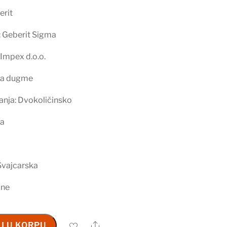
erit
: Geberit Sigma
Impex d.o.o.
 Na dugme
ranja: Dvokoličinsko
ka
Švajcarska
ine
Share
J U KORPU