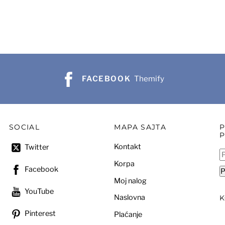
5.000 рсд.
FACEBOOK
Themify
SOCIAL
MAPA SAJTA
Kontakt
Twitter
P
Korpa
za
Facebook
P
Moj nalog
YouTube
Naslovna
Pinterest
Plaćanje