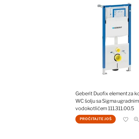
Geberit Duofix element za k
WC šolju sa Sigma ugradnim
vodokotlićem 111.311.00.5
PROČITAJTE JOŠ