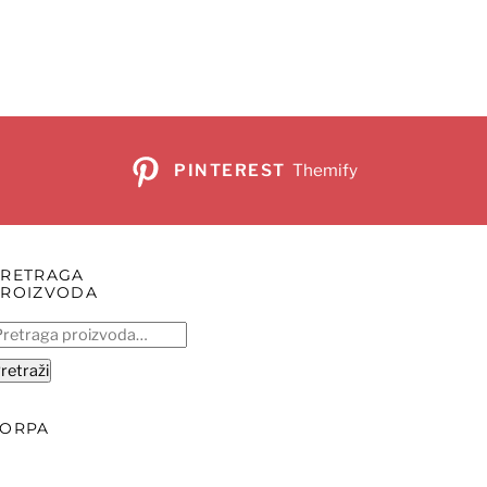
4.350 рсд.
PINTEREST
Themify
PRETRAGA
PROIZVODA
retraga
:
retraži
KORPA