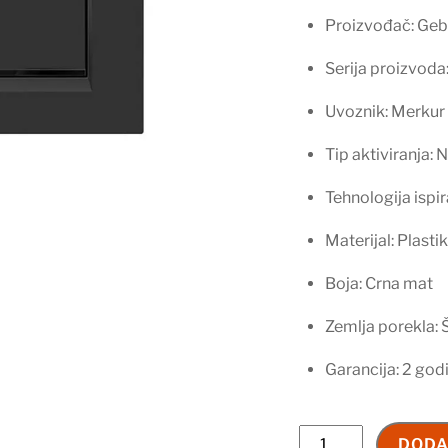
Proizvođač: Geb
Serija proizvoda
Uvoznik: Merkur 
Tip aktiviranja:
Tehnologija ispi
Materijal: Plasti
Boja: Crna mat
Zemlja porekla: 
Garancija: 2 god
Geberit
DODA