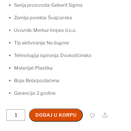
Serija proizvoda: Geberit Sigma
Zemlja porekla: Švajcarska
Uvoznik: Merkur Impex d.o.o.
Tip aktiviranja: Na dugme
Tehnologija ispiranja: Dvokoličinsko
Materijal: Plastika
Boja: Bela/pozlaćena
Garancija: 2 godine
Geberit
Share
DODAJ U KORPU
Sigma20
tipka