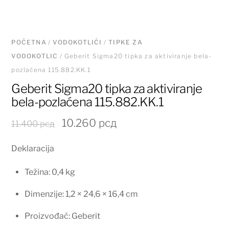
POČETNA
/
VODOKOTLIĆI
/
TIPKE ZA
VODOKOTLIC
/ Geberit Sigma20 tipka za aktiviranje bela-
pozlaćena 115.882.KK.1
Geberit Sigma20 tipka za aktiviranje
bela-pozlaćena 115.882.KK.1
Originalna
Trenutna
10.260
рсд
11.400
рсд
cena
cena
Deklaracija
je
je:
bila:
10.260 рсд.
Težina: 0,4 kg
11.400 рсд.
Dimenzije: 1,2 × 24,6 × 16,4 cm
Proizvođač: Geberit