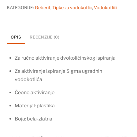
za
KATEGORIJE:
Geberit
,
Tipke za vodokotlic
,
Vodokotlići
aktiviranje
bela-
pozlaćena
OPIS
RECENZIJE (0)
115.882.KK.1
količina
Za ručno aktiviranje dvokoličinskog ispiranja
Za aktiviranje ispiranja Sigma ugradnih
vodokotlića
Čeono aktiviranje
Materijal: plastika
Boja: bela-zlatna