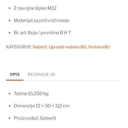
2 navojne šipke M12
Materijal za pričvršćivanje
Br. art. Boja / površina B H T
KATEGORIJE:
Geberit
,
Ugradni vodokotlići
,
Vodokotlići
OPIS
RECENZIJE (0)
Težina 15,250 kg
Dimenzije 12 × 50 × 112 cm
Proizvođač: Geberit