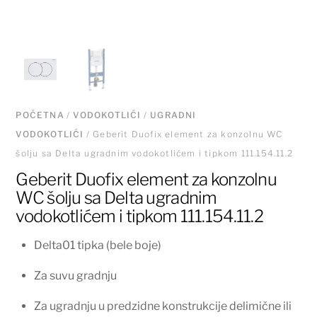
POČETNA
/
VODOKOTLIĆI
/
UGRADNI
VODOKOTLIĆI
/ Geberit Duofix element za konzolnu WC
šolju sa Delta ugradnim vodokotlićem i tipkom 111.154.11.2
Geberit Duofix element za konzolnu
WC šolju sa Delta ugradnim
vodokotlićem i tipkom 111.154.11.2
Delta01 tipka (bele boje)
Za suvu gradnju
Za ugradnju u predzidne konstrukcije delimične ili