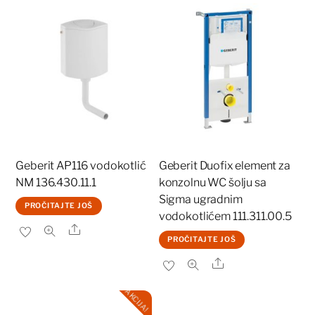
Geberit AP116 vodokotlić
Geberit Duofix element za
NM 136.430.11.1
konzolnu WC šolju sa
Sigma ugradnim
PROČITAJTE JOŠ
vodokotlićem 111.311.00.5
Share
PROČITAJTE JOŠ
Share
AKCIJA!