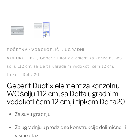
POČETNA
/
VODOKOTLIĆI
/
UGRADNI
VODOKOTLIĆI
/ Geberit Duofix element za konzolnu WC
šolju 112 cm, sa Delta ugradnim vodokotlićem 12 cm, i
tipkom Delta20
Geberit Duofix element za konzolnu
WC šolju 112 cm, sa Delta ugradnim
vodokotlićem 12 cm, i tipkom Delta20
Za suvu gradnju
Za ugradnju u predzidne konstrukcije delimične ili
visine etaže