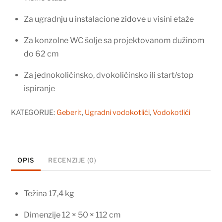
Za ugradnju u instalacione zidove u visini etaže
Za konzolne WC šolje sa projektovanom dužinom
do 62 cm
Za jednokoličinsko, dvokoličinsko ili start/stop
ispiranje
KATEGORIJE:
Geberit
,
Ugradni vodokotlići
,
Vodokotlići
OPIS
RECENZIJE (0)
Težina 17,4 kg
Dimenzije 12 × 50 × 112 cm