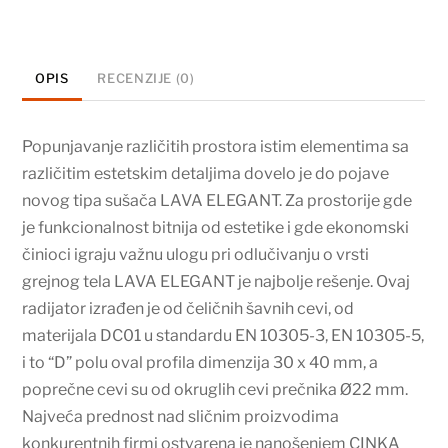
količina
OPIS
RECENZIJE (0)
Popunjavanje različitih prostora istim elementima sa
različitim estetskim detaljima dovelo je do pojave
novog tipa sušača LAVA ELEGANT. Za prostorije gde
je funkcionalnost bitnija od estetike i gde ekonomski
činioci igraju važnu ulogu pri odlučivanju o vrsti
grejnog tela LAVA ELEGANT je najbolje rešenje. Ovaj
radijator izrađen je od čeličnih šavnih cevi, od
materijala DC01 u standardu EN 10305-3, EN 10305-5,
i to “D” polu oval profila dimenzija 30 x 40 mm, a
poprečne cevi su od okruglih cevi prečnika Ø22 mm.
Najveća prednost nad sličnim proizvodima
konkurentnih firmi ostvarena je nanošenjem CINKA