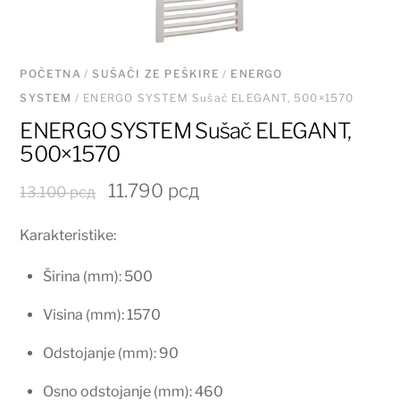
POČETNA
/
SUŠAČI ZE PEŠKIRE
/
ENERGO
SYSTEM
/ ENERGO SYSTEM Sušač ELEGANT, 500×1570
ENERGO SYSTEM Sušač ELEGANT,
500×1570
Originalna
Trenutna
11.790
рсд
13.100
рсд
cena
cena
Karakteristike:
je
je:
bila:
11.790 рсд.
Širina (mm): 500
13.100 рсд.
Visina (mm): 1570
Odstojanje (mm): 90
Osno odstojanje (mm): 460