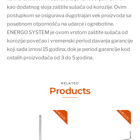
kao dodatnog sloja zaštite sušača od korozije. Ovim
postupkom se osigurava dugotrajan vek proizvoda sa
posebnom otpornošću na udarce i ogrebotine.
ENERGO SYSTEM je ovom vrstom zaštite sušača od
korozije povećao i vremenski period davanja garancije
koji sada iznosi 15 godina, dok je period garancije kod
ostalih proizvođača od 3 do 5 godina.
RELATED
Products
AKCIJA!
AKCIJA!