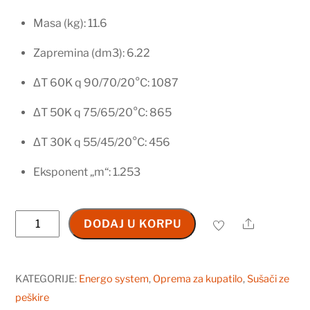
Masa (kg): 11.6
Zapremina (dm3): 6.22
ΔT 60K q 90/70/20°C: 1087
ΔT 50K q 75/65/20°C: 865
ΔT 30K q 55/45/20°C: 456
Eksponent „m“: 1.253
ENERGO
Share
DODAJ U KORPU
SYSTEM
Sušač
ELEGANT,
KATEGORIJE:
Energo system
,
Oprema za kupatilo
,
Sušači ze
500x1570
peškire