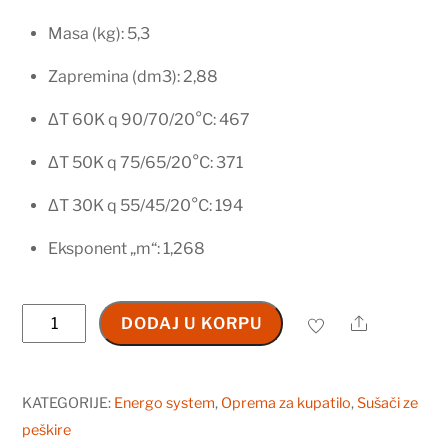
Masa (kg): 5,3
Zapremina (dm3): 2,88
ΔT 60K q 90/70/20°C: 467
ΔT 50K q 75/65/20°C: 371
ΔT 30K q 55/45/20°C: 194
Eksponent „m“: 1,268
ENERGO
Share
DODAJ U KORPU
SYSTEM
Sušač
ELEGANT,
KATEGORIJE:
Energo system
,
Oprema za kupatilo
,
Sušači ze
400x800
peškire