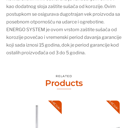
kao dodatnog sloja zaštite sušača od korozije. Ovim
postupkom se osigurava dugotrajan vek proizvoda sa
posebnom otpornošću na udarce i ogrebotine.
ENERGO SYSTEM je ovom vrstom zaštite sušača od
korozije povećao i vremenski period davanja garancije
koji sada iznosi 15 godina, dok je period garancije kod
ostalih proizvođača od 3 do 5 godina.
RELATED
Products
AKCIJA!
AKCIJA!