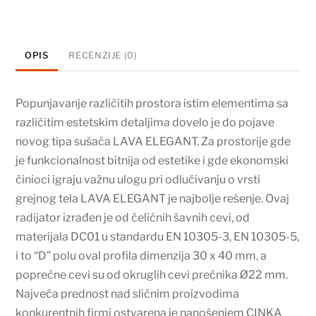
količina
OPIS
RECENZIJE (0)
Popunjavanje različitih prostora istim elementima sa
različitim estetskim detaljima dovelo je do pojave
novog tipa sušača LAVA ELEGANT. Za prostorije gde
je funkcionalnost bitnija od estetike i gde ekonomski
činioci igraju važnu ulogu pri odlučivanju o vrsti
grejnog tela LAVA ELEGANT je najbolje rešenje. Ovaj
radijator izrađen je od čeličnih šavnih cevi, od
materijala DC01 u standardu EN 10305-3, EN 10305-5,
i to “D” polu oval profila dimenzija 30 x 40 mm, a
poprečne cevi su od okruglih cevi prečnika Ø22 mm.
Najveća prednost nad sličnim proizvodima
konkurentnih firmi ostvarena je nanošenjem CINKA