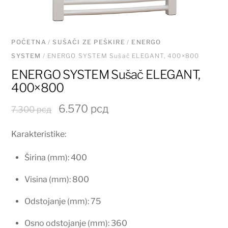
POČETNA
/
SUŠAČI ZE PEŠKIRE
/
ENERGO
SYSTEM
/ ENERGO SYSTEM Sušač ELEGANT, 400×800
ENERGO SYSTEM Sušač ELEGANT,
400×800
Originalna
Trenutna
6.570
рсд
7.300
рсд
cena
cena
Karakteristike:
je
je:
bila:
6.570 рсд.
Širina (mm): 400
7.300 рсд.
Visina (mm): 800
Odstojanje (mm): 75
Osno odstojanje (mm): 360