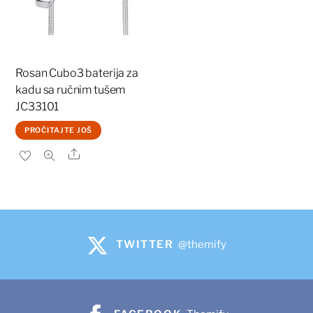
Rosan Cubo3 baterija za
kadu sa ručnim tušem
JC33101
PROČITAJTE JOŠ
Share
TWITTER
@themify