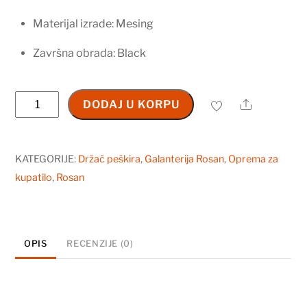
Materijal izrade: Mesing
Završna obrada: Black
Držač
Share
DODAJ U KORPU
peškira
60
cm
KATEGORIJE:
Držač peškira
,
Galanterija Rosan
,
Oprema za
JD901
kupatilo
,
Rosan
količina
OPIS
RECENZIJE (0)