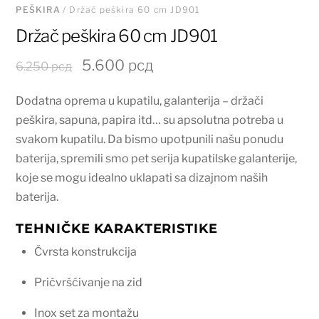
PEŠKIRA
/ Držač peškira 60 cm JD901
Držač peškira 60 cm JD901
Originalna
Trenutna
5.600
рсд
6.250
рсд
cena
cena
Dodatna oprema u kupatilu, galanterija – držači
je
je:
peškira, sapuna, papira itd… su apsolutna potreba u
bila:
5.600 рсд.
svakom kupatilu. Da bismo upotpunili našu ponudu
6.250 рсд.
baterija, spremili smo pet serija kupatilske galanterije,
koje se mogu idealno uklapati sa dizajnom naših
baterija.
TEHNIČKE KARAKTERISTIKE
Čvrsta konstrukcija
Pričvršćivanje na zid
Inox set za montažu