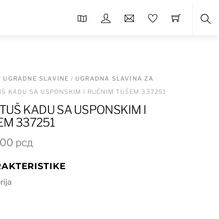
Sea
/
UGRADNE SLAVINE
/
UGRADNA SLAVINA ZA
TUŠ KADU SA USPONSKIM I RUČNIM TUŠEM 337251
 TUŠ KADU SA USPONSKIM I
EM 337251
inalna
Trenutna
000
рсд
cena
AKTERISTIKE
je:
26.000 рсд.
rija
00 рсд.