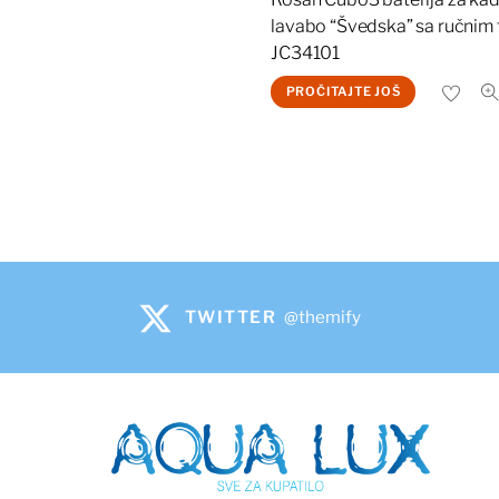
lavabo “Švedska” sa ručnim
JC34101
PROČITAJTE JOŠ
TWITTER
@themify