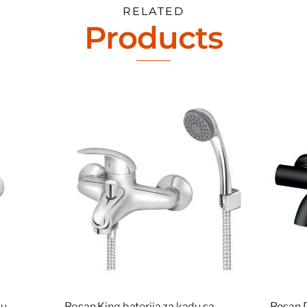
RELATED
Products
u –
Rosan King baterija za kadu sa
Rosan D