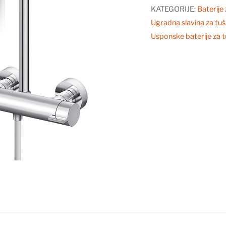
KADU
KATEGORIJE:
Baterije
SA
Ugradna slavina za tuš
USPONSKIM
Usponske baterije za t
I
RUČNIM
TUŠEM
337251
količina