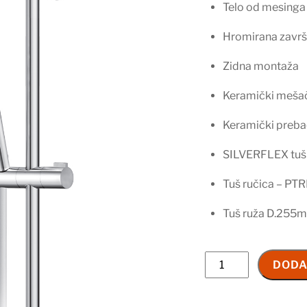
Telo od mesinga
Hromirana zavr
Zidna montaža
Keramički meš
Keramički preb
SILVERFLEX tuš
Tuš ručica – PT
Tuš ruža D.255
BATERIJA
DODA
ZA
TUŠ