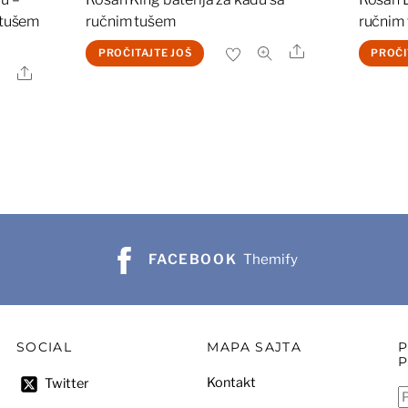
 tušem
ručnim tušem
ručnim
Share
PROČITAJTE JOŠ
PROČI
Share
FACEBOOK
Themify
SOCIAL
MAPA SAJTA
Kontakt
Twitter
P