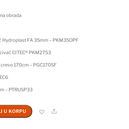
šna obrada
ač Hydroplast FA 35mm – PKM35OPF
acivač CITEC® PKM27S3
 crevo 170cm – PGC170SF
REC6
mm – PTRUSP33
Share
J U KORPU