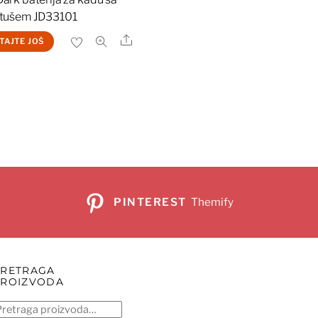
 tušem JD33101
Share
TAJTE JOŠ
PINTEREST
Themify
PRETRAGA
PROIZVODA
retraga