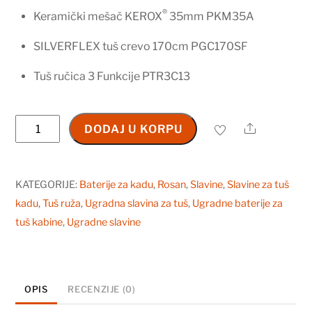
®
Keramički mešač KEROX
35mm PKM35A
SILVERFLEX tuš crevo 170cm PGC170SF
Tuš ručica 3 Funkcije PTR3C13
Baterija
Share
DODAJ U KORPU
za
tuš
kadu
KATEGORIJE:
Baterije za kadu
,
Rosan
,
Slavine
,
Slavine za tuš
231603
kadu
,
Tuš ruža
,
Ugradna slavina za tuš
,
Ugradne baterije za
količina
tuš kabine
,
Ugradne slavine
OPIS
RECENZIJE (0)