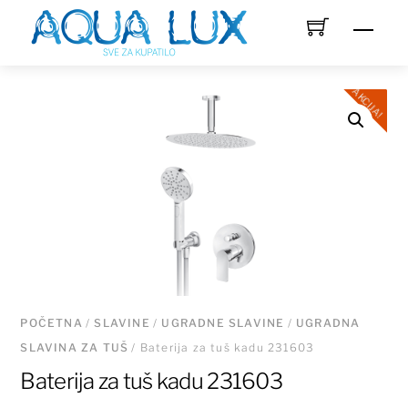
Skip
Men
to
content
AKCIJA!
POČETNA
/
SLAVINE
/
UGRADNE SLAVINE
/
UGRADNA
SLAVINA ZA TUŠ
/ Baterija za tuš kadu 231603
Baterija za tuš kadu 231603