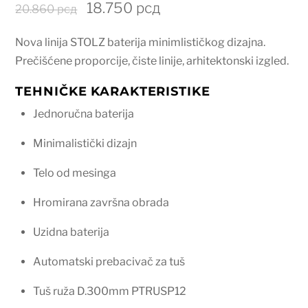
Originalna
Trenutna
18.750
рсд
20.860
рсд
cena
cena
Nova linija STOLZ baterija minimlističkog dizajna.
je
je:
Prečišćene proporcije, čiste linije, arhitektonski izgled.
bila:
18.750 рсд.
20.860 рсд.
TEHNIČKE KARAKTERISTIKE
Jednoručna baterija
Minimalistički dizajn
Telo od mesinga
Hromirana završna obrada
Uzidna baterija
Automatski prebacivač za tuš
Tuš ruža D.300mm PTRUSP12