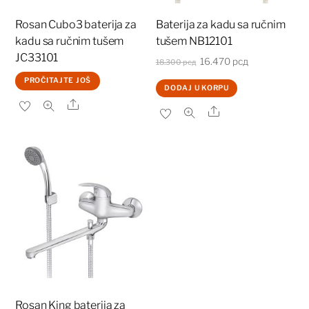
Rosan Cubo3 baterija za
Baterija za kadu sa ručnim
kadu sa ručnim tušem
tušem NB12101
JC33101
Originalna
Trenutna
16.470
рсд
18.300
рсд
cena
cena
PROČITAJTE JOŠ
DODAJ U KORPU
je
je:
Share
Share
bila:
16.470 рсд.
18.300 рсд.
Rosan King baterija za