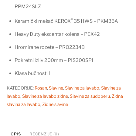
PPM24SLZ
®
Keramički mešač KEROX
35 HWS – PKM35A
Heavy Duty ekscentar kolena – PEX42
Hromirane rozete – PRO2234B
Pokretni izliv 200mm – PIS200SPI
Klasa bučnosti I
KATEGORIJE:
Rosan
,
Slavine
,
Slavine za lavabo
,
Slavine za
lavabo
,
Slavine za lavabo zidne
,
Slavine za sudoperu
,
Zidna
slavina za lavabo
,
Zidne slavine
OPIS
RECENZIJE (0)