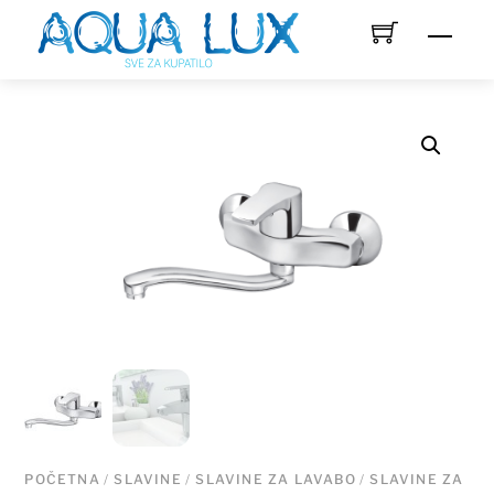
Skip
Men
to
content
POČETNA
/
SLAVINE
/
SLAVINE ZA LAVABO
/
SLAVINE ZA