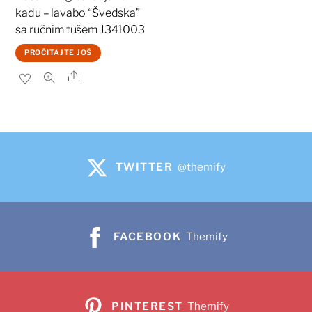
kadu – lavabo “Švedska”
sa ručnim tušem J341003
PROČITAJTE JOŠ
Share
TWITTER
@themify
FACEBOOK
Themify
PINTEREST
Themify