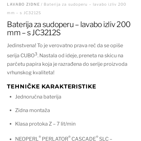
LAVABO ZIDNE
/ Baterija za sudoperu – lavabo izliv 200
mm – s JC3212S
Baterija za sudoperu – lavabo izliv 200
mm – s JC3212S
Jedinstvena! To je verovatno prava reč da se opiše
3
serija CUBO
. Nastala od ideje, preneta na skicu na
parčetu papira koja je razrađena do serije proizvoda
vrhunskog kvaliteta!
TEHNIČKE KARAKTERISTIKE
Jednoručna baterija
Zidna montaža
Klasa protoka Z – 7 lit/min
®
®
®
NEOPERL
PERLATOR
CASCADE
SLC –