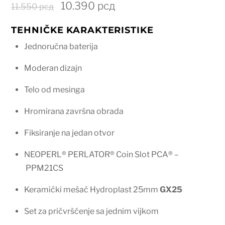
Originalna
Trenutna
10.390
рсд
11.550
рсд
cena
cena
TEHNIČKE KARAKTERISTIKE
je
je:
bila:
10.390 рсд.
Jednoručna baterija
11.550 рсд.
Moderan dizajn
Telo od mesinga
Hromirana završna obrada
Fiksiranje na jedan otvor
NEOPERL® PERLATOR® Coin Slot PCA® –
PPM21CS
Keramički mešač Hydroplast 25mm
GX25
Set za pričvršćenje sa jednim vijkom