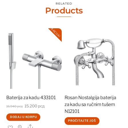
RELATED
Products
AKCIJA!
Baterija za kadu 433101
Rosan Nostalgija baterija
za kadu sa ručnim tušem
Originalna
Trenutna
15.200
рсд
16.940
рсд
N12101
cena
cena
DODAJ U KORPU
je
je:
PROČITAJTE JOŠ
Share