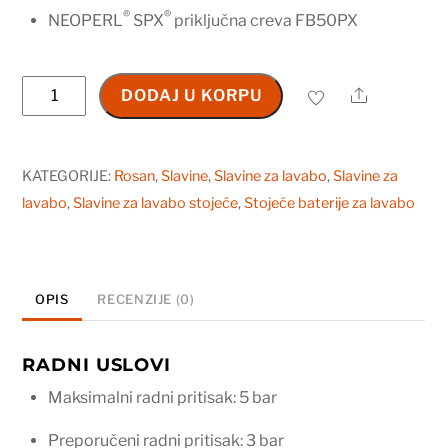
®
®
NEOPERL
SPX
priključna creva FB50PX
Baterija
Share
DODAJ U KORPU
za
lavabo
430201
KATEGORIJE:
Rosan
,
Slavine
,
Slavine za lavabo
,
Slavine za
količina
lavabo
,
Slavine za lavabo stojeće
,
Stojeće baterije za lavabo
OPIS
RECENZIJE (0)
RADNI USLOVI
Maksimalni radni pritisak: 5 bar
Preporučeni radni pritisak: 3 bar