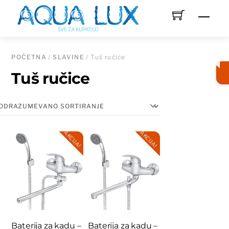
Skip
Men
to
content
POČETNA
/
SLAVINE
/ Tuš ručice
Tuš ručice
AKCIJA!
AKCIJA!
Baterija za kadu –
Baterija za kadu –