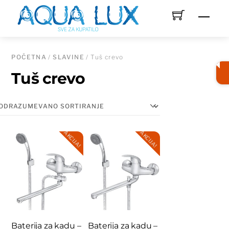
Skip
Men
to
content
POČETNA
/
SLAVINE
/ Tuš crevo
Tuš crevo
AKCIJA!
AKCIJA!
Baterija za kadu –
Baterija za kadu –