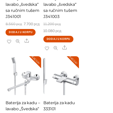
lavabo „švedska“
lavabo „švedska“
sa ručnim tušem
sa ručnim tušem
J341001
J341003
Originalna
Trenutna
Originalna
8.560
рсд
7.700
рсд
11.200
рсд
cena
cena
Trenutna
cena
10.080
рсд
DODAJ U KORPU
je
je:
cena
je
DODAJ U KORPU
Share
bila:
7.700 рсд.
je:
bila:
Share
8.560 рсд.
10.080 рсд.
11.200 рсд.
AKCIJA!
AKCIJA!
Baterija za kadu –
Baterija za kadu
lavabo „Švedska“
333101