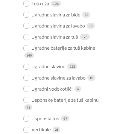
Tuš ruža
106
Ugradna slavina za bide
32
Ugradna slavina za lavabo
18
Ugradna slavina za tuš
176
Ugradne baterije za tuš kabine
140
Ugradne slavine
222
Ugradne slavine za lavabo
16
Ugradni vodokotlići
6
Usponske baterije za tuš kabinu
73
Usponski tuš
67
Vertikale
21