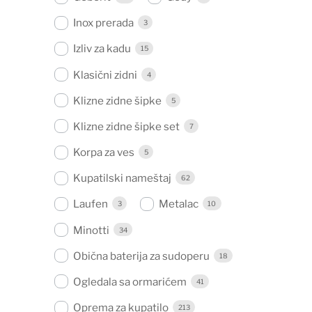
Inox prerada
3
Izliv za kadu
15
Klasični zidni
4
Klizne zidne šipke
5
Klizne zidne šipke set
7
Korpa za ves
5
Kupatilski nameštaj
62
Laufen
Metalac
3
10
Minotti
34
Obična baterija za sudoperu
18
Ogledala sa ormarićem
41
Oprema za kupatilo
213