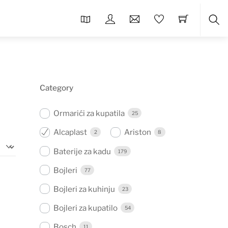
Sea
Category
Ormarići za kupatila
25
Alcaplast
Ariston
2
8
Baterije za kadu
179
Bojleri
77
Bojleri za kuhinju
23
Bojleri za kupatilo
54
Bosch
11