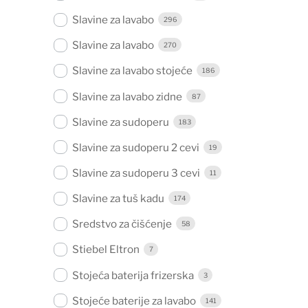
Slavine za lavabo
296
Slavine za lavabo
270
Slavine za lavabo stojeće
186
Slavine za lavabo zidne
87
Slavine za sudoperu
183
Slavine za sudoperu 2 cevi
19
Slavine za sudoperu 3 cevi
11
Slavine za tuš kadu
174
Sredstvo za čišćenje
58
Stiebel Eltron
7
Stojeća baterija frizerska
3
Stojeće baterije za lavabo
141