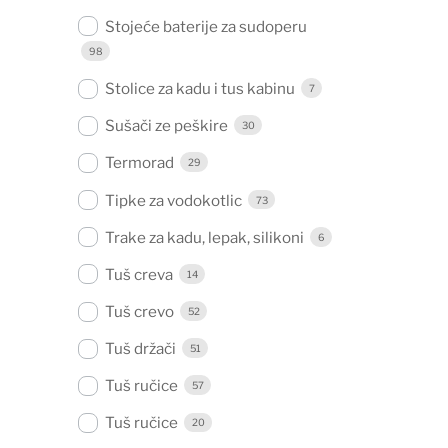
Stojeće baterije za sudoperu
98
Stolice za kadu i tus kabinu
7
Sušači ze peškire
30
Termorad
29
Tipke za vodokotlic
73
Trake za kadu, lepak, silikoni
6
Tuš creva
14
Tuš crevo
52
Tuš držači
51
Tuš ručice
57
Tuš ručice
20