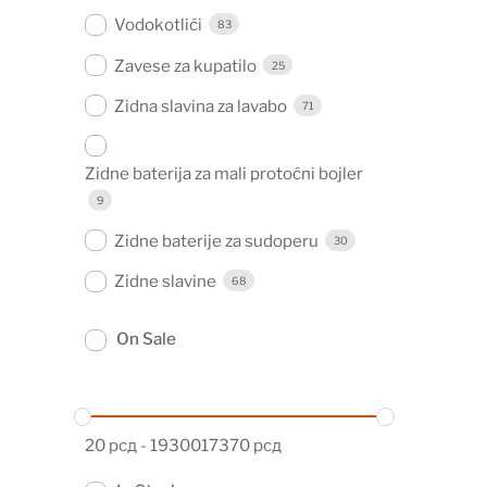
Vodokotlići
83
Zavese za kupatilo
25
Zidna slavina za lavabo
71
Zidne baterija za mali protoćni bojler
9
Zidne baterije za sudoperu
30
Zidne slavine
68
On Sale
20
рсд
-
1930017370
рсд