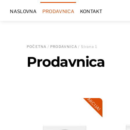
Skip
NASLOVNA
PRODAVNICA
KONTAKT
to
content
POČETNA
/
PRODAVNICA
/ Strana 1
Prodavnica
AKCIJA!