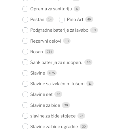
Oprema za sanitariju
6
Pestan
Pino Art
14
49
Podgradne baterije za lavabo
19
Rezervni delovi
13
Rosan
754
Šank baterija za sudoperu
65
Slavine
675
Slavine sa izvlačnim tušem
11
Slavine set
35
Slavine za bide
30
slavine za bide stojece
25
Slavine za bide ugradne
30