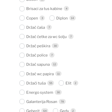
Brisaci za tus kabine
4
Copen
Diplon
3
14
Držač čaša
7
Držač četke za wc šolju
7
Držač peškira
30
Držač police
7
Držač sapuna
12
Držač wc papira
11
Držači tuša
Elit
55
2
Energo system
30
Galanterija Rosan
78
Geberit
Gedy
64
2