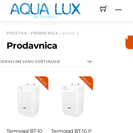
Skip
Men
to
content
POČETNA
/
PRODAVNICA
/ Strana 1
Prodavnica
AKCIJA!
AKCIJA!
Termorad BT-10
Termorad BT-10 P