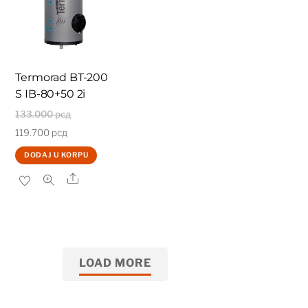
Termorad BT-200
S IB-80+50 2i
Originalna
133.000
рсд
Trenutna
cena
119.700
рсд
cena
je
DODAJ U KORPU
je:
bila:
Share
119.700 рсд.
133.000 рсд.
LOAD MORE