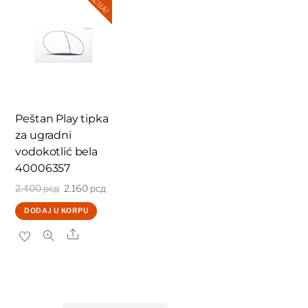
AKCIJA!
Peštan Play tipka
za ugradni
vodokotlić bela
40006357
Originalna
Trenutna
2.400
рсд
2.160
рсд
cena
cena
DODAJ U KORPU
je
je:
Share
bila:
2.160 рсд.
2.400 рсд.