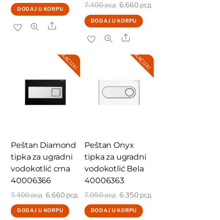
Originalna
Trenutna
7.400
рсд
6.660
рсд
cena
cena
DODAJ U KORPU
cena
cena
je
je:
DODAJ U KORPU
Share
je
je:
bila:
3.150 рсд.
Share
bila:
6.660 рсд.
3.500 рсд.
AKCIJA!
AKCIJA!
7.400 рсд.
Peštan Diamond
Peštan Onyx
tipka za ugradni
tipka za ugradni
vodokotlić crna
vodokotlić Bela
40006366
40006363
Originalna
Trenutna
Originalna
Trenutna
7.400
рсд
6.660
рсд
7.050
рсд
6.350
рсд
cena
cena
cena
cena
DODAJ U KORPU
DODAJ U KORPU