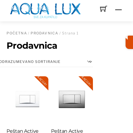
Skip
Men
to
content
POČETNA
/
PRODAVNICA
/ Strana 1
Prodavnica
AKCIJA!
AKCIJA!
Peštan Active
Peštan Active