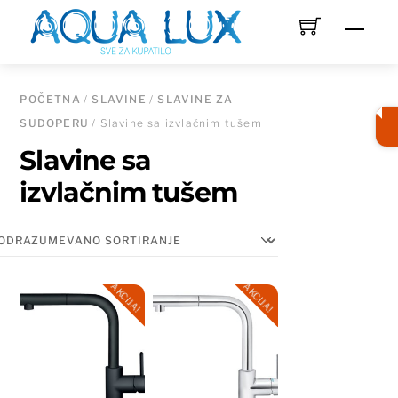
Skip
Men
to
content
POČETNA
/
SLAVINE
/
SLAVINE ZA
SUDOPERU
/ Slavine sa izvlačnim tušem
Slavine sa
izvlačnim tušem
AKCIJA!
AKCIJA!