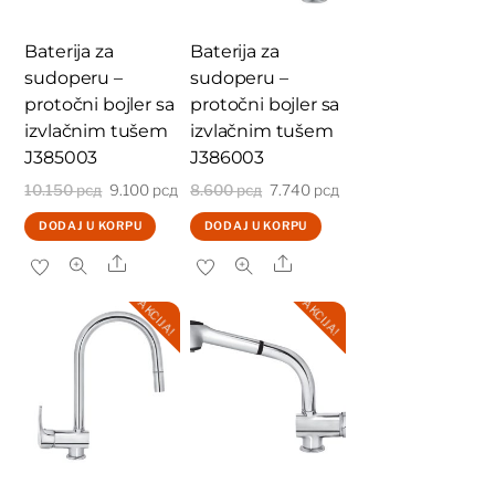
Baterija za
Baterija za
sudoperu –
sudoperu –
protočni bojler sa
protočni bojler sa
izvlačnim tušem
izvlačnim tušem
J385003
J386003
Originalna
Trenutna
Originalna
Trenutna
10.150
рсд
9.100
рсд
8.600
рсд
7.740
рсд
cena
cena
cena
cena
DODAJ U KORPU
DODAJ U KORPU
je
je:
je
je:
Share
Share
bila:
9.100 рсд.
bila:
7.740 рсд.
AKCIJA!
AKCIJA!
10.150 рсд.
8.600 рсд.