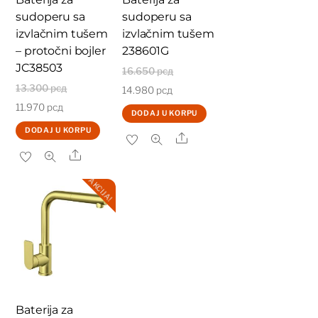
sudoperu sa
sudoperu sa
izvlačnim tušem
izvlačnim tušem
– protočni bojler
238601G
JC38503
Originalna
16.650
рсд
Originalna
13.300
рсд
Trenutna
cena
14.980
рсд
Trenutna
cena
11.970
рсд
cena
je
DODAJ U KORPU
cena
je
je:
bila:
DODAJ U KORPU
Share
je:
bila:
14.980 рсд.
16.650 рсд.
Share
11.970 рсд.
13.300 рсд.
AKCIJA!
Baterija za