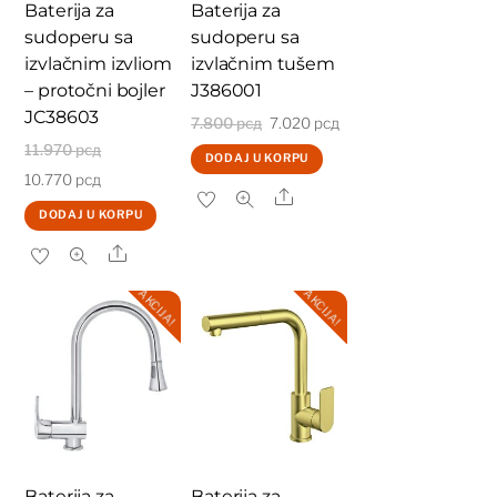
Baterija za
Baterija za
sudoperu sa
sudoperu sa
izvlačnim izvliom
izvlačnim tušem
– protočni bojler
J386001
JC38603
Originalna
Trenutna
7.800
рсд
7.020
рсд
Originalna
11.970
рсд
cena
cena
DODAJ U KORPU
Trenutna
cena
10.770
рсд
je
je:
Share
cena
je
bila:
7.020 рсд.
DODAJ U KORPU
je:
bila:
7.800 рсд.
Share
10.770 рсд.
11.970 рсд.
AKCIJA!
AKCIJA!
Baterija za
Baterija za