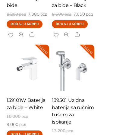
bide
za bide – Black
Originalna
Trenutna
Originalna
Trenutna
8.200
рсд
7.380
рсд
8.500
рсд
7.650
рсд
cena
cena
cena
cena
DODAJ U KORPU
DODAJ U KORPU
je
je:
je
je:
Share
Share
bila:
7.380 рсд.
bila:
7.650 рсд.
AKCIJA!
AKCIJA!
8.200 рсд.
8.500 рсд.
139101W Baterija
139501 Uzidna
za bide – White
baterija sa ručnim
tušem za
Originalna
10.000
рсд
ispiranje
Trenutna
cena
9.000
рсд
Originalna
13.200
рсд
cena
je
DODAJ U KORPU