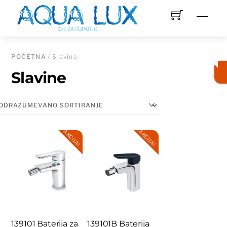
Skip
Men
to
content
POČETNA
/ Slavine
Slavine
AKCIJA!
AKCIJA!
139101 Baterija za
139101B Baterija