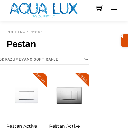
Skip
Men
to
content
POČETNA
/ Pestan
Pestan
AKCIJA!
AKCIJA!
Peštan Active
Peštan Active