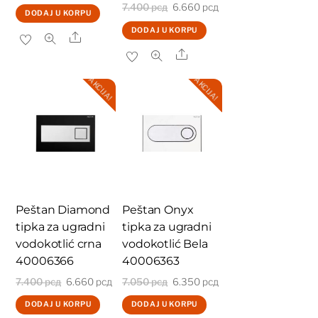
Originalna
Trenutna
7.400
рсд
6.660
рсд
cena
cena
DODAJ U KORPU
cena
cena
je
je:
DODAJ U KORPU
Share
je
je:
bila:
3.150 рсд.
Share
bila:
6.660 рсд.
3.500 рсд.
AKCIJA!
AKCIJA!
7.400 рсд.
Peštan Diamond
Peštan Onyx
tipka za ugradni
tipka za ugradni
vodokotlić crna
vodokotlić Bela
40006366
40006363
Originalna
Trenutna
Originalna
Trenutna
7.400
рсд
6.660
рсд
7.050
рсд
6.350
рсд
cena
cena
cena
cena
DODAJ U KORPU
DODAJ U KORPU