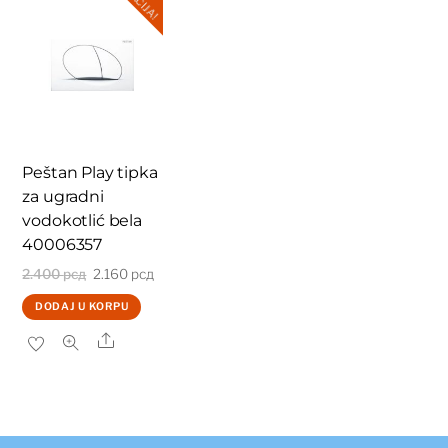
AKCIJA!
Peštan Play tipka
za ugradni
vodokotlić bela
40006357
Originalna
Trenutna
2.400
рсд
2.160
рсд
cena
cena
DODAJ U KORPU
je
je:
Share
bila:
2.160 рсд.
2.400 рсд.