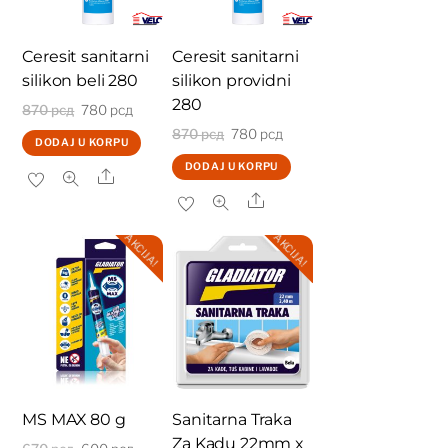
Ceresit sanitarni
Ceresit sanitarni
silikon beli 280
silikon providni
280
Originalna
Trenutna
870
рсд
780
рсд
Originalna
Trenutna
870
рсд
780
рсд
cena
cena
DODAJ U KORPU
cena
cena
je
je:
DODAJ U KORPU
Share
je
je:
bila:
780 рсд.
Share
bila:
780 рсд.
870 рсд.
AKCIJA!
AKCIJA!
870 рсд.
MS MAX 80 g
Sanitarna Traka
Za Kadu 22mm x