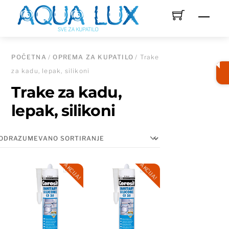
Skip
Men
to
content
POČETNA
/
OPREMA ZA KUPATILO
/ Trake
za kadu, lepak, silikoni
Trake za kadu,
lepak, silikoni
AKCIJA!
AKCIJA!