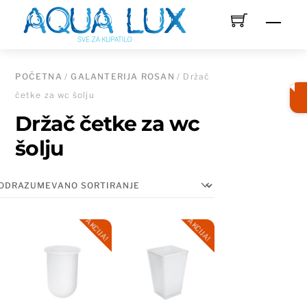
Skip
Men
to
content
POČETNA
/
GALANTERIJA ROSAN
/ Držač
četke za wc šolju
Držač četke za wc
šolju
AKCIJA!
AKCIJA!