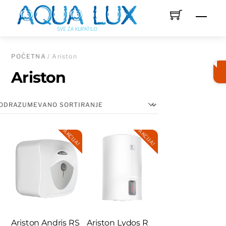
Skip
Men
to
content
POČETNA
/ Ariston
Ariston
AKCIJA!
AKCIJA!
Ariston Andris RS
Ariston Lydos R